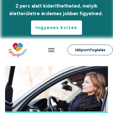
2 perc alatt kideríthetheted, melyik
életterületre érdemes jobban figyelned.
Ingyenes kvízek
Időpontfoglalás