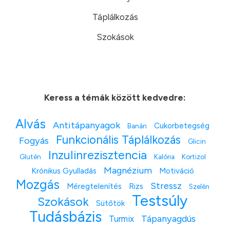
Táplálkozás
Szokások
Keress a témák között kedvedre:
Alvás
Antitápanyagok
Cukorbetegség
Banán
Funkcionális Táplálkozás
Fogyás
Glicin
Inzulinrezisztencia
Glutén
Kalória
Kortizol
Magnézium
Krónikus Gyulladás
Motiváció
Mozgás
Stressz
Méregtelenítés
Rizs
Szelén
Testsúly
Szokások
Sütőtök
Tudásbázis
Tápanyagdús
Turmix