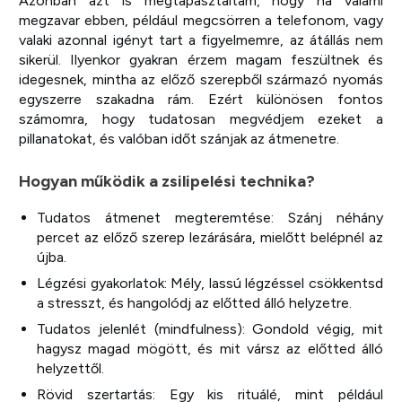
Azonban azt is megtapasztaltam, hogy ha valami
megzavar ebben, például megcsörren a telefonom, vagy
valaki azonnal igényt tart a figyelmemre, az átállás nem
sikerül. Ilyenkor gyakran érzem magam feszültnek és
idegesnek, mintha az előző szerepből származó nyomás
egyszerre szakadna rám. Ezért különösen fontos
számomra, hogy tudatosan megvédjem ezeket a
pillanatokat, és valóban időt szánjak az átmenetre.
Hogyan működik a zsilipelési technika?
Tudatos átmenet megteremtése: Szánj néhány
percet az előző szerep lezárására, mielőtt belépnél az
újba.
Légzési gyakorlatok: Mély, lassú légzéssel csökkentsd
a stresszt, és hangolódj az előtted álló helyzetre.
Tudatos jelenlét (mindfulness): Gondold végig, mit
hagysz magad mögött, és mit vársz az előtted álló
helyzettől.
Rövid szertartás: Egy kis rituálé, mint például