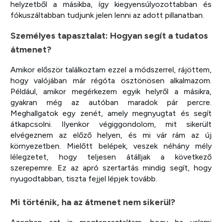
helyzetből a másikba, így kiegyensúlyozottabban és
fókuszáltabban tudjunk jelen lenni az adott pillanatban.
Személyes tapasztalat: Hogyan segít a tudatos
átmenet?
Amikor először találkoztam ezzel a módszerrel, rájöttem,
hogy valójában már régóta ösztönösen alkalmazom.
Például, amikor megérkezem egyik helyről a másikra,
gyakran még az autóban maradok pár percre.
Meghallgatok egy zenét, amely megnyugtat és segít
átkapcsolni. Ilyenkor végiggondolom, mit sikerült
elvégeznem az előző helyen, és mi vár rám az új
környezetben. Mielőtt belépek, veszek néhány mély
lélegzetet, hogy teljesen átálljak a következő
szerepemre. Ez az apró szertartás mindig segít, hogy
nyugodtabban, tiszta fejjel lépjek tovább.
Mi történik, ha az átmenet nem sikerül?