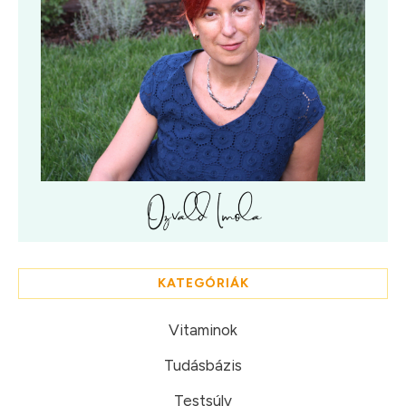
KATEGÓRIÁK
Vitaminok
Tudásbázis
Testsúly