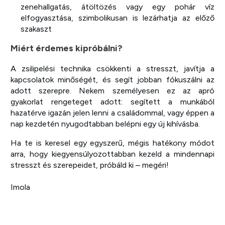
zenehallgatás, átöltözés vagy egy pohár víz
elfogyasztása, szimbolikusan is lezárhatja az előző
szakaszt
Miért érdemes kipróbálni?
A zsilipelési technika csökkenti a stresszt, javítja a
kapcsolatok minőségét, és segít jobban fókuszálni az
adott szerepre. Nekem személyesen ez az apró
gyakorlat rengeteget adott: segített a munkából
hazatérve igazán jelen lenni a családommal, vagy éppen a
nap kezdetén nyugodtabban belépni egy új kihívásba.
Ha te is keresel egy egyszerű, mégis hatékony módot
arra, hogy kiegyensúlyozottabban kezeld a mindennapi
stresszt és szerepeidet, próbáld ki – megéri!
Imola