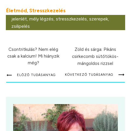
Életmód
Stresszkezelés
,
jelenlét
,
mély légzés
,
stresszkezelés
,
szerepek
,
zsilipelés
Csontritkulás? Nem elég
Zöld és sárga: Pikáns
csak a kalcium! Mi hiányzik
csirkecomb sütőtökös-
még?
mángoldos rizzsel
KÖVETKEZŐ TUDÁSANYAG
ELŐZŐ TUDÁSANYAG