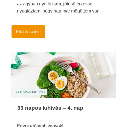
az ágyban nyújtóztam, jóleső érzéssel
nyugtáztam: négy nap már mögöttem van.
Elolvasom!
33 NAPOS KIHÍVÁS
33 napos kihívás – 4. nap
Egyre erősebb vagyok!