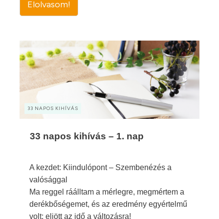
Elolvasom!
33 NAPOS KIHÍVÁS
33 napos kihívás – 1. nap
A kezdet: Kiindulópont – Szembenézés a
valósággal
Ma reggel ráálltam a mérlegre, megmértem a
derékbőségemet, és az eredmény egyértelmű
volt: eljött az idő a változásra!