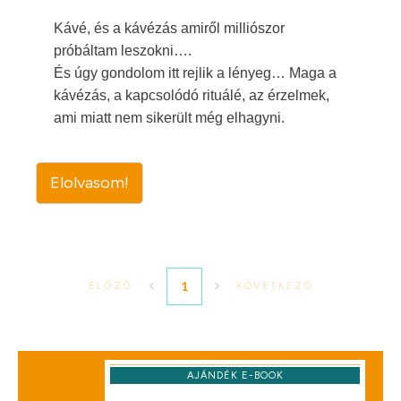
Kávé, és a kávézás amiről milliószor
próbáltam leszokni….
És úgy gondolom itt rejlik a lényeg… Maga a
kávézás, a kapcsolódó rituálé, az érzelmek,
ami miatt nem sikerült még elhagyni.
Elolvasom!
1
ELŐZŐ
KÖVETKEZŐ
AJÁNDÉK E-BOOK