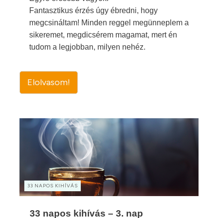
Fantasztikus érzés úgy ébredni, hogy
megcsináltam! Minden reggel megünneplem a
sikeremet, megdicsérem magamat, mert én
tudom a legjobban, milyen nehéz.
Elolvasom!
33 NAPOS KIHÍVÁS
33 napos kihívás – 3. nap