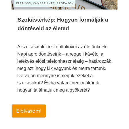
ÉLETMÓD, KÁVÉSZÜNET, SZOKÁSOK
Szokástérkép: Hogyan formálják a
döntéseid az életed
A szokásaink kicsi építőkövei az életünknek.
Napi apró döntéseink – a reggeli kávétól a
lefekvés előtti telefonhasználatig – határozzák
meg azt, hogy kik vagyunk és merre tartunk.
De vajon mennyire ismerjük ezeket a
szokásokat? És ha valami nem működik,
hogyan találhatjuk meg a gyökerét?
Elolvasom!