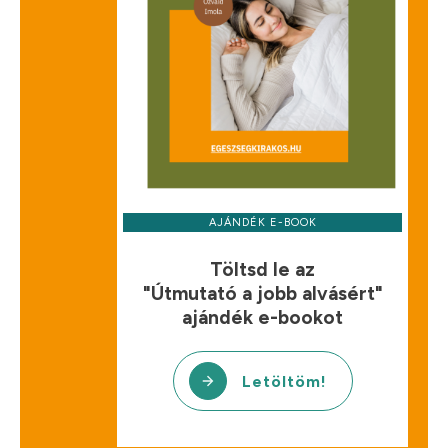
AJÁNDÉK E-BOOK
Töltsd le az
"Útmutató a jobb alvásért"
ajándék e-bookot
Letöltöm!