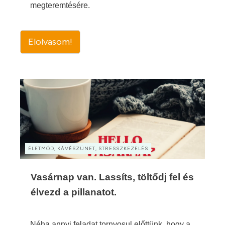
megteremtésére.
Elolvasom!
ÉLETMÓD, KÁVÉSZÜNET, STRESSZKEZELÉS
Vasárnap van. Lassíts, töltődj fel és
élvezd a pillanatot.
Néha annyi feladat tornyosul előttünk, hogy a