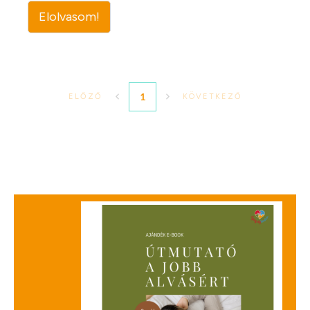
Elolvasom!
1
ELŐZŐ
KÖVETKEZŐ