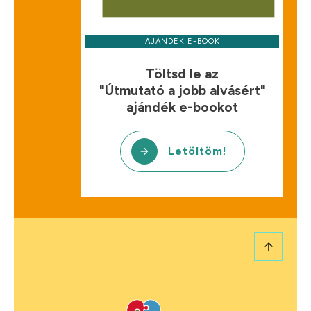
AJÁNDÉK E-BOOK
Töltsd le az
"Útmutató a jobb alvásért"
ajándék e-bookot
Letöltöm!