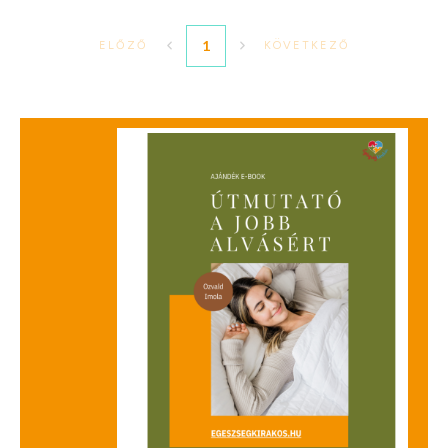
1
ELŐZŐ
KÖVETKEZŐ