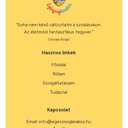
“Soha nem késő változtatni a szokásokon.
Az életmód fantasztikus fegyver.”
(Servaas Bingé)
Hasznos linkek
Főoldal
Rólam
Szolgáltatásaim
Tudástár
Kapcsolat
Email:
info@egeszsegkirakos.hu