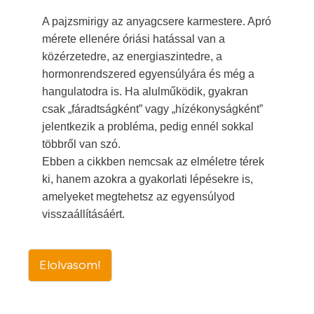
A pajzsmirigy az anyagcsere karmestere. Apró
mérete ellenére óriási hatással van a
közérzetedre, az energiaszintedre, a
hormonrendszered egyensúlyára és még a
hangulatodra is. Ha alulműködik, gyakran
csak „fáradtságként” vagy „hízékonyságként”
jelentkezik a probléma, pedig ennél sokkal
többről van szó.
Ebben a cikkben nemcsak az elméletre térek
ki, hanem azokra a gyakorlati lépésekre is,
amelyeket megtehetsz az egyensúlyod
visszaállításáért.
Elolvasom!