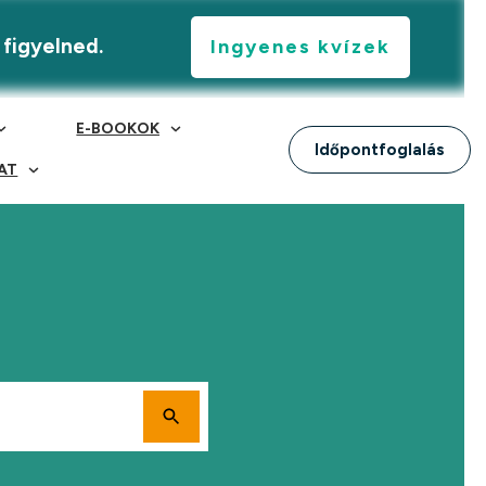
 figyelned.
Ingyenes kvízek
E-BOOKOK
Időpontfoglalás
AT