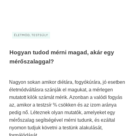
ÉLETMÓD, TESTSÚLY
Hogyan tudod mérni magad, akár egy
mérőszalaggal?
Nagyon sokan amikor diétára, fogyókúrára, jó esetben
életmódváltásra szánják el magukat, a mérlegen
mutatott kilók számát mérik. Azonban a valódi fogyás
az, amikor a testzsír % csökken és az izom aránya
pedig nő. Léteznek olyan mutatók, amelyeket egy
mérőszalag segítségével mérni tudunk, és ezáltal
nyomon tudjuk követni a testünk alakulását,
formálódását.