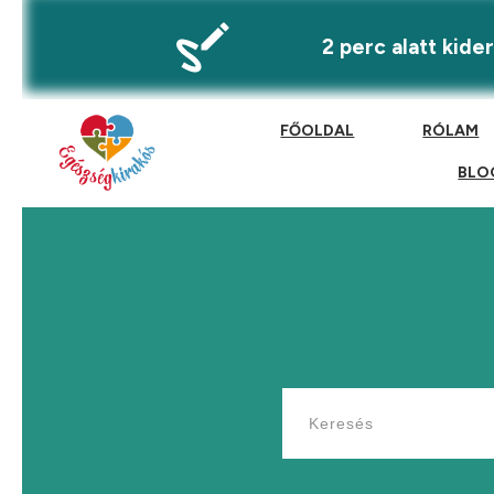
2 perc alatt kid
FŐOLDAL
RÓLAM
BLO