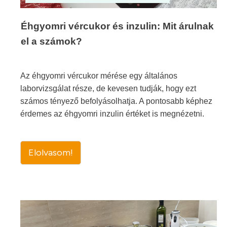
Éhgyomri vércukor és inzulin: Mit árulnak
el a számok?
Az éhgyomri vércukor mérése egy általános
laborvizsgálat része, de kevesen tudják, hogy ezt
számos tényező befolyásolhatja. A pontosabb képhez
érdemes az éhgyomri inzulin értéket is megnézetni.
Elolvasom!