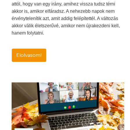
attól, hogy van egy irány, amihez vissza tudsz térni
akkor is, amikor elfáradsz. A nehezebb napok nem
érvénytelenítik azt, amit addig felépítettél. A változás
akkor válik életszerűvé, amikor nem újrakezdeni kell,
hanem folytatni.
Elolvasom!