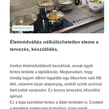
KÁVÉSZÜNET
Életmódváltás nélkülözhetetlen eleme a
tervezés, készülődés.
Amikor életmódváltásról beszélünk, annak egyik
fontos területe a táplálkozás. Megtanultam, hogy
mindig legyen otthon legalább egy étkezésre való főtt
étel, valamint olyan alapanyag, amiből szinte azonnal
ételt tudok varázsolni. Ez bizony tervezést, készülést
igényel.
Ez a fajta szemlélet fontos a többi területen is. Ezekkel
a tervekkel igyekszem biztosítani, hogy minél