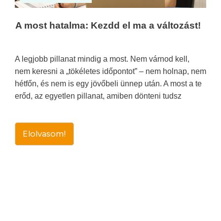
A most hatalma: Kezdd el ma a változást!
A legjobb pillanat mindig a most. Nem várnod kell,
nem keresni a „tökéletes időpontot” – nem holnap, nem
hétfőn, és nem is egy jövőbeli ünnep után. A most a te
erőd, az egyetlen pillanat, amiben dönteni tudsz
Elolvasom!