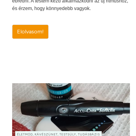
ébredni. A testem kezd alkalmazkodni az új ritmushoz,
és érzem, hogy könnyedebb vagyok.
Elolvasom!
ÉLETMÓD, KÁVÉSZÜNET, TESTSÚLY, TUDÁSBÁZIS