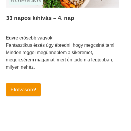
33 NAPOS KIHÍVÁS
33 napos kihívás – 4. nap
Egyre erősebb vagyok!
Fantasztikus érzés úgy ébredni, hogy megcsináltam!
Minden reggel megünneplem a sikeremet,
megdicsérem magamat, mert én tudom a legjobban,
milyen nehéz.
Elolvasom!