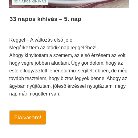
33 NAPOS KIHÍVÁS
33 napos kihívás – 5. nap
Reggel – A változás első jelei
Megérkeztem az ötödik nap reggeléhez!
Ahogy kinyitottam a szemem, az első érzésem az volt,
hogy végre jobban aludtam. Úgy gondolom, hogy az
este elfogyasztott fehérjeturmix segített ebben, de még
tovább tesztelem, hogy biztos legyek benne. Ahogy az
ágyban nyújtóztam, jóleső érzéssel nyugtáztam: négy
nap már mögöttem van.
Elolvasom!