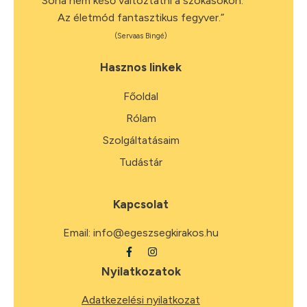
“Soha nem késő változtatni a szokásokon.
Az életmód fantasztikus fegyver.”
(Servaas Bingé)
Hasznos linkek
Főoldal
Rólam
Szolgáltatásaim
Tudástár
Kapcsolat
Email:
info@egeszsegkirakos.hu
Nyilatkozatok
Adatkezelési nyilatkozat