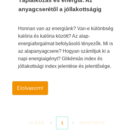
Táplálkozás és energia: Az
anyagcserétől a jóllakottságig
Honnan van az energiánk? Van-e különbség
kalória és kalória között? Az alap-
energiaforgalmat befolyásoló tényezők. Mi is
az alapanyagcsere? Hogyan számítjuk ki a
napi energiaigényt? Glikémiás index és
jóllakottsági index jelentése és jelentősége.
Elolvasom!
1
ELŐZŐ
KÖVETKEZŐ