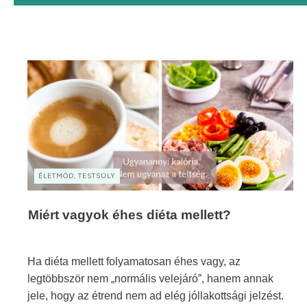
ÉLETMÓD, TESTSÚLY
Miért vagyok éhes diéta mellett?
Ha diéta mellett folyamatosan éhes vagy, az
legtöbbször nem „normális velejáró”, hanem annak
jele, hogy az étrend nem ad elég jóllakottsági jelzést.