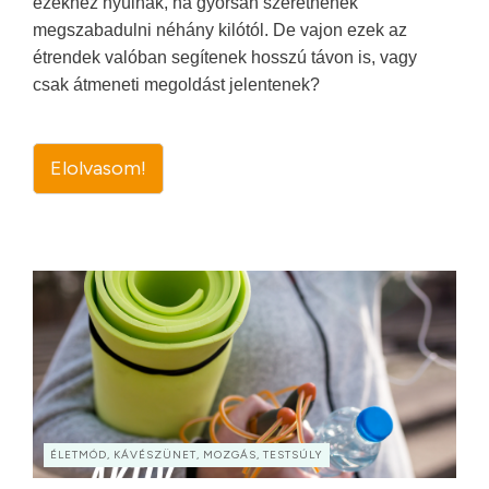
ezekhez nyúlnak, ha gyorsan szeretnének
megszabadulni néhány kilótól. De vajon ezek az
étrendek valóban segítenek hosszú távon is, vagy
csak átmeneti megoldást jelentenek?
Elolvasom!
ÉLETMÓD, KÁVÉSZÜNET, MOZGÁS, TESTSÚLY