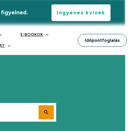
 figyelned.
Ingyenes kvízek
E-BOOKOK
Időpontfoglalás
AT