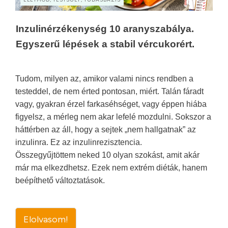
Inzulinérzékenység 10 aranyszabálya.
Egyszerű lépések a stabil vércukorért.
Tudom, milyen az, amikor valami nincs rendben a
testeddel, de nem érted pontosan, miért. Talán fáradt
vagy, gyakran érzel farkaséhséget, vagy éppen hiába
figyelsz, a mérleg nem akar lefelé mozdulni. Sokszor a
háttérben az áll, hogy a sejtek „nem hallgatnak” az
inzulinra. Ez az inzulinrezisztencia.
Összegyűjtöttem neked 10 olyan szokást, amit akár
már ma elkezdhetsz. Ezek nem extrém diéták, hanem
beépíthető változtatások.
Elolvasom!