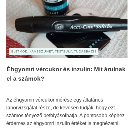
ÉLETMÓD, KÁVÉSZÜNET, TESTSÚLY, TUDÁSBÁZIS
Éhgyomri vércukor és inzulin: Mit árulnak
el a számok?
Az éhgyomri vércukor mérése egy általános
laborvizsgálat része, de kevesen tudják, hogy ezt
számos tényező befolyásolhatja. A pontosabb képhez
érdemes az éhgyomri inzulin értéket is megnézetni.