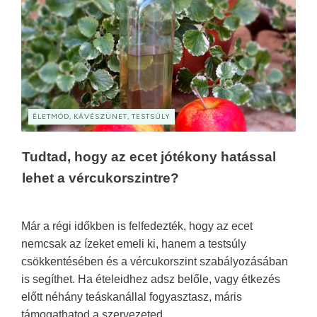
ÉLETMÓD, KÁVÉSZÜNET, TESTSÚLY
Tudtad, hogy az ecet jótékony hatással
lehet a vércukorszintre?
Már a régi időkben is felfedezték, hogy az ecet
nemcsak az ízeket emeli ki, hanem a testsúly
csökkentésében és a vércukorszint szabályozásában
is segíthet. Ha ételeidhez adsz belőle, vagy étkezés
előtt néhány teáskanállal fogyasztasz, máris
támogathatod a szervezeted.