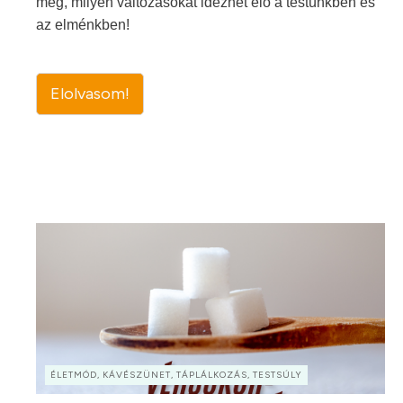
meg, milyen változásokat idézhet elő a testünkben és
az elménkben!
Elolvasom!
ÉLETMÓD, KÁVÉSZÜNET, TÁPLÁLKOZÁS, TESTSÚLY