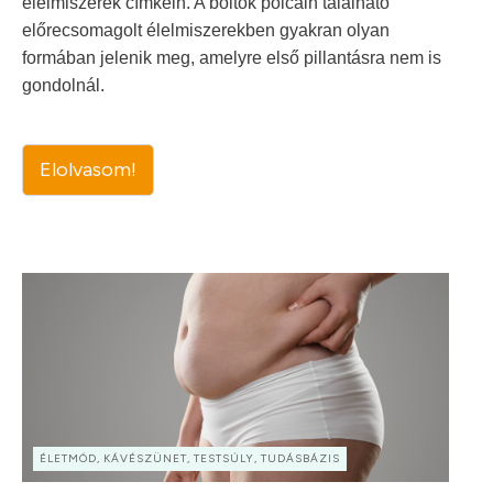
élelmiszerek címkéin. A boltok polcain található
előrecsomagolt élelmiszerekben gyakran olyan
formában jelenik meg, amelyre első pillantásra nem is
gondolnál.
Elolvasom!
ÉLETMÓD, KÁVÉSZÜNET, TESTSÚLY, TUDÁSBÁZIS