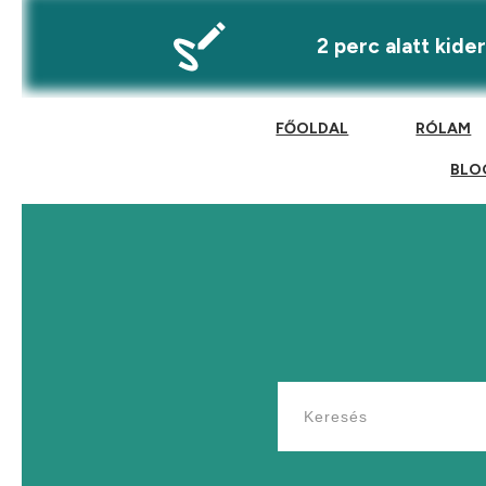
2 perc alatt kid
FŐOLDAL
RÓLAM
BLO