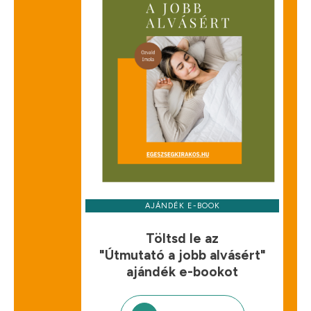
AJÁNDÉK E-BOOK
Töltsd le az
"Útmutató a jobb alvásért"
ajándék e-bookot