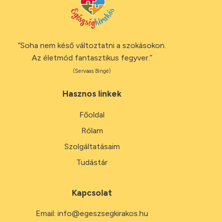
“Soha nem késő változtatni a szokásokon.
Az életmód fantasztikus fegyver.”
(Servaas Bingé)
Hasznos linkek
Főoldal
Rólam
Szolgáltatásaim
Tudástár
Kapcsolat
Email:
info@egeszsegkirakos.hu