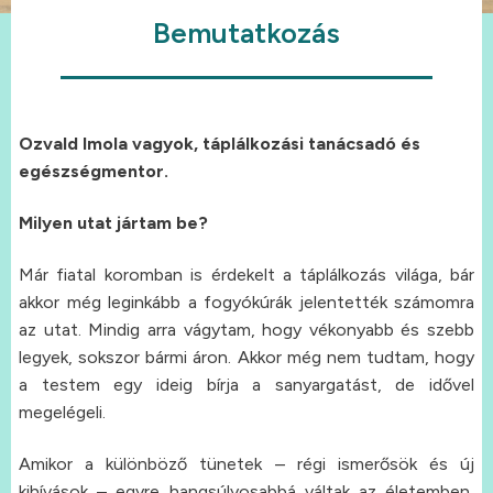
Bemut
atkozás
Ozvald Imola vagyok,
táplálkozási tanácsadó és
egészségmentor.
Milyen utat jártam be?
Már fiatal koromban is érdekelt a táplálkozás világa, bár
akkor még leginkább a fogyókúrák jelentették számomra
az utat. Mindig arra vágytam, hogy vékonyabb és szebb
legyek, sokszor bármi áron. Akkor még nem tudtam, hogy
a testem egy ideig bírja a sanyargatást, de idővel
megelégeli.
Amikor a különböző tünetek – régi ismerősök és új
kihívások – egyre hangsúlyosabbá váltak az életemben,