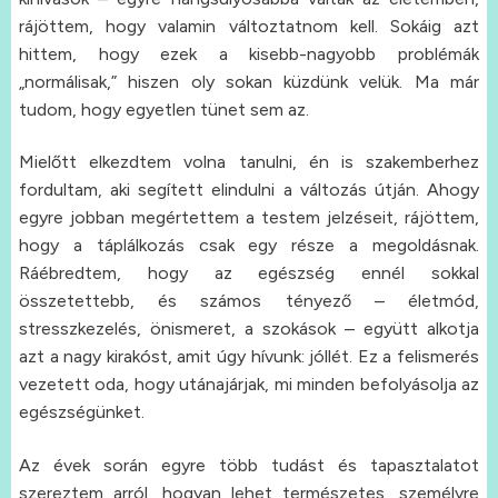
rájöttem, hogy valamin változtatnom kell. Sokáig azt
hittem, hogy ezek a kisebb-nagyobb problémák
„normálisak,” hiszen oly sokan küzdünk velük. Ma már
tudom, hogy egyetlen tünet sem az.
Mielőtt elkezdtem volna tanulni, én is szakemberhez
fordultam, aki segített elindulni a változás útján. Ahogy
egyre jobban megértettem a testem jelzéseit, rájöttem,
hogy a táplálkozás csak egy része a megoldásnak.
Ráébredtem, hogy az egészség ennél sokkal
összetettebb, és számos tényező – életmód,
stresszkezelés, önismeret, a szokások – együtt alkotja
azt a nagy kirakóst, amit úgy hívunk: jóllét. Ez a felismerés
vezetett oda, hogy utánajárjak, mi minden befolyásolja az
egészségünket.
Az évek során egyre több tudást és tapasztalatot
szereztem arról, hogyan lehet természetes, személyre