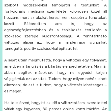
szabott módszerekkel támogatni a testünket. A
funkcionális medicina szemlélete különösen közel áll
hozzám, mert az okokat keresi, nem csupán a tüneteket
kezeli. Ráébredtem arra is, hogy az
egészségfejlesztésben és a táplálkozás területén a
szokások szerepe kulcsfontosságú. A fenntartható
változás alapja az, hogy a mindennapi rutinunkat
támogató, pozitív szokásokkal építsük fel.
A saját utam megmutatta, hogy a változás egy folyamat,
amelyben a tanulás és a kitartás elengedhetetlen. Ma már
abban segítek másoknak, hogy ne egyedül kelljen
végigjárniuk ezt az utat. Tudom, hogy milyen nehéz lehet
elkezdeni, de azt is tudom, hogy a változás lehetséges –
és megéri.
Ha te is érzed, hogy itt az idő a változtatásra, szeretettel
várlak egy ingyenes, 30 perces online konzultációra. Az