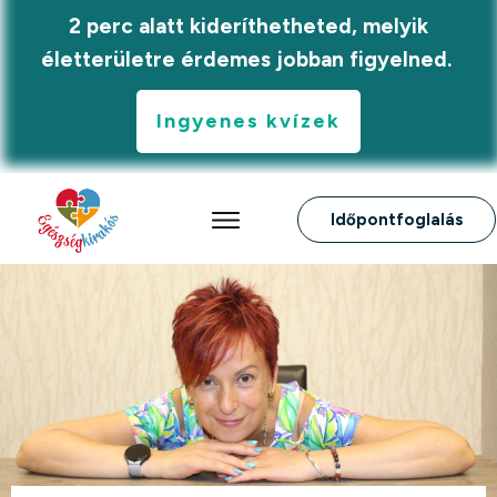
2 perc alatt kideríthetheted, melyik
életterületre érdemes jobban figyelned.
Ingyenes kvízek
Időpontfoglalás