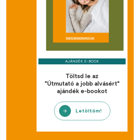
AJÁNDÉK E-BOOK
Töltsd le az
"Útmutató a jobb alvásért"
ajándék e-bookot
Letöltöm!