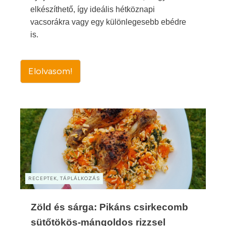
elkészíthető, így ideális hétköznapi
vacsorákra vagy egy különlegesebb ebédre
is.
Elolvasom!
RECEPTEK, TÁPLÁLKOZÁS
Zöld és sárga: Pikáns csirkecomb
sütőtökös-mángoldos rizzsel