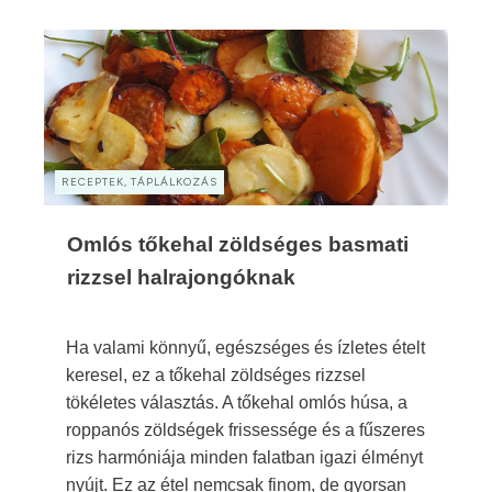
RECEPTEK, TÁPLÁLKOZÁS
Omlós tőkehal zöldséges basmati
rizzsel halrajongóknak
Ha valami könnyű, egészséges és ízletes ételt
keresel, ez a tőkehal zöldséges rizzsel
tökéletes választás. A tőkehal omlós húsa, a
roppanós zöldségek frissessége és a fűszeres
rizs harmóniája minden falatban igazi élményt
nyújt. Ez az étel nemcsak finom, de gyorsan