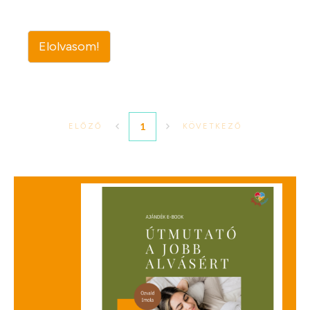
Elolvasom!
1
ELŐZŐ
KÖVETKEZŐ