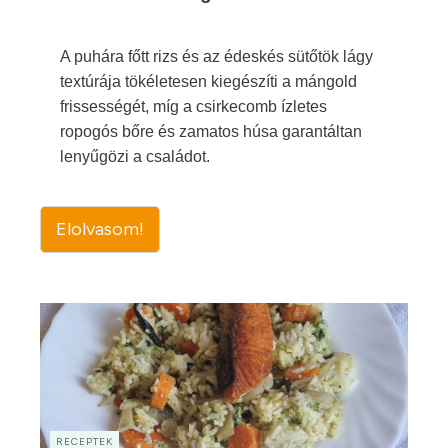
A puhára főtt rizs és az édeskés sütőtök lágy
textúrája tökéletesen kiegészíti a mángold
frissességét, míg a csirkecomb ízletes
ropogós bőre és zamatos húsa garantáltan
lenyűgözi a családot.
Elolvasom!
RECEPTEK