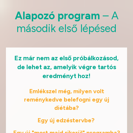
Alapozó program
– A
második első lépésed
Ez már nem az első próbálkozásod,
de lehet az, amelyik végre tartós
eredményt hoz!
Emlékszel még, milyen volt
reménykedve belefogni egy új
diétába?
Egy új edzéstervbe?
Egy új "most majd sikerül" programba?