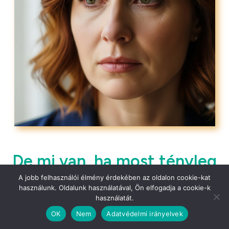
De mi van, ha most tényleg
A jobb felhasználói élmény érdekében az oldalon cookie-kat
lépsz?
használunk. Oldalunk használatával, Ön elfogadja a cookie-k
használatát.
OK
Nem
Adatvédelmi irányelvek
Akkor megérted a tested működését, és