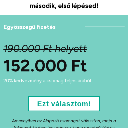
második, első lépésed!
Egyösszegű fizetés
190.000 Ft helyett
152.000 Ft
20% kedvezmény a csomag teljes árából
Ezt választom!
Amennyiben az Alapozó csomagot választod, majd a
folyamat közben úgy döntesz, hogy szeretnél élni az