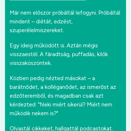
Már nem először próbáltál lefogyni. Próbáltál
mindent – diétát, edzést,
szuperélelmiszereket.
Egy ideig működött is. Aztán mégis
visszaestél. A fáradtság, puffadás, kilók
visszaköszöntek.
Közben pedig nézted másokat – a
barátnődet, a kolléganődet, az ismerőst az
edzőteremből, és magadban csak azt
kérdezted: "Neki miért sikerül? Miért nem
működik nekem is?"
Olvastál cikkeket, hallgattál podcastokat.