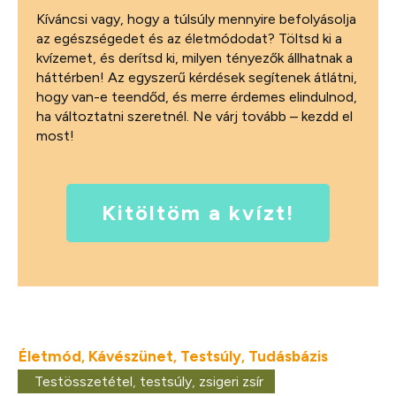
Kíváncsi vagy, hogy a túlsúly mennyire befolyásolja
az egészségedet és az életmódodat? Töltsd ki a
kvízemet, és derítsd ki, milyen tényezők állhatnak a
háttérben! Az egyszerű kérdések segítenek átlátni,
hogy van-e teendőd, és merre érdemes elindulnod,
ha változtatni szeretnél. Ne várj tovább – kezdd el
most!
Kitöltöm a kvízt!
Életmód
Kávészünet
Testsúly
Tudásbázis
,
,
,
Testösszetétel
,
testsúly
,
zsigeri zsír