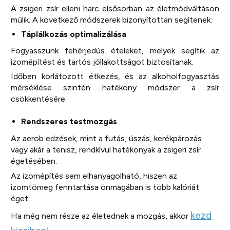
A zsigeri zsír elleni harc elsősorban az életmódváltáson
múlik. A következő módszerek bizonyítottan segítenek:
Táplálkozás optimalizálása
Fogyasszunk fehérjedús ételeket, melyek segítik az
izomépítést és tartós jóllakottságot biztosítanak.
Időben korlátozott étkezés, és az alkoholfogyasztás
mérséklése szintén hatékony módszer a zsír
csökkentésére.
Rendszeres testmozgás
Az aerob edzések, mint a futás, úszás, kerékpározás
vagy akár a tenisz, rendkívül hatékonyak a zsigeri zsír
égetésében.
Az izomépítés sem elhanyagolható, hiszen az
izomtömeg fenntartása önmagában is több kalóriát
éget.
kezd
Ha még nem része az életednek a mozgás, akkor