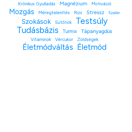
Magnézium
Krónikus Gyulladás
Motiváció
Mozgás
Stressz
Méregtelenítés
Rizs
Szelén
Testsúly
Szokások
Sütőtök
Tudásbázis
Tápanyagdús
Turmix
Vitaminok
Vércukor
Zöldségek
Életmódváltás
Életmód