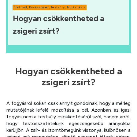
Életmód
,
Kávészünet
,
Testsúly
,
Tudásbázis
Hogyan csökkentheted a
zsigeri zsírt?
Hogyan csökkentheted a
zsigeri zsírt?
A fogyásról sokan csak annyit gondolnak, hogy a mérleg
mutatójának lefelé mozdítása a cél. Azonban az igazi
fogyás nem a testsúly csökkentéséről szól, hanem arról,
hogy testösszetételünk egészségesebb arányokba
kerüljön. A zsír- és izomtömegünk viszonya, különösen a
zsigeri zsír mennyisége, döntő szerepet játszik ebben.