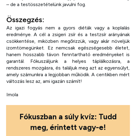
– de a testösszetételünk javulni fog.
Összegzés:
Az igazi fogyás nem a gyors diéták vagy a koplalás
eredménye. A cél a zsigeri zsír és a testzsír arányának
csökkentése, miközben megőrizzük, vagy akár növeljük
izomtömegünket. Ez nemcsak egészségesebb életet,
hanem hosszabb távon fenntartható eredményeket is
garantál. Fókuszáljunk a helyes táplálkozásra, a
rendszeres mozgásra, és találjuk meg azt az egyensúlyt,
amely számunkra a legjobban működik. A centikben mért
változás lesz az, ami igazán számít!
Imola
Fókuszban a súly kvíz: Tudd
meg, érintett vagy-e!