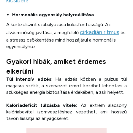
kicsiben!
Hormonális egyensúly helyreállítása
A kortizolszint szabályozása kulcsfontosságú. Az
cirkadián ritmus
alvásminőség javítása, a megfelelő
és
a stressz csökkentése mind hozzájárul a hormonális
egyensúlyhoz.
Gyakori hibák, amiket érdemes
elkerülni
Túl intenzív edzés
: Ha edzés közben a pulzus túl
magasra szökik, a szervezet izmot kezdhet lebontani a
szükséges energia biztosítása érdekében, a zsír helyett.
Kalóriadeficit túlzásba vitele:
Az extrém alacsony
kalóriabevitel izomvesztéshez vezethet, ami hosszú
távon lassítja az anyagcserét.