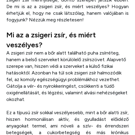
De mi is az a zsigeri zsír, és miért veszélyes? Hogyan
érhetjük el, hogy ne csak látszólag, hanem valójában is
fogyjunk? Nézzük meg részletesen!
Mi az a zsigeri zsír, és miért
veszélyes?
A zsigeri zsír nem a bőr alatt található puha zsírréteg,
hanem a belső szerveket körülölelő zsírszövet. Alapvető
szerepe van, hiszen védi a szerveket a külső fizikai
hatásoktól. Azonban ha túl sok zsigeri zsír halmozódik
fel, az komoly egészségügyi problémákhoz vezethet.
Gátolja a vér- és nyirokkeringést, csökkenti a tüdő
oxigénellátását, és légzési, valamint alvási nehézségeket
okozhat.
Ez a típusú zsír sokkal veszélyesebb, mint a bőr alatti zsír,
hiszen hormonálisan aktív, és gyulladást előidéző
anyagokat termel, ami növeli a szív- és érrendszeri
betegségek, a cukorbetegség és más krónikus