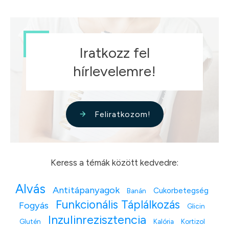
Iratkozz fel
hírlevelemre!
Feliratkozom!
Keress a témák között kedvedre:
Alvás
Antitápanyagok
Cukorbetegség
Banán
Funkcionális Táplálkozás
Fogyás
Glicin
Inzulinrezisztencia
Glutén
Kalória
Kortizol