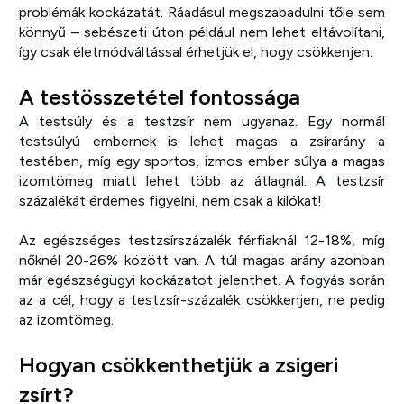
problémák kockázatát. Ráadásul megszabadulni tőle sem
könnyű – sebészeti úton például nem lehet eltávolítani,
így csak életmódváltással érhetjük el, hogy csökkenjen.
A testösszetétel fontossága
A testsúly és a testzsír nem ugyanaz. Egy normál
testsúlyú embernek is lehet magas a zsírarány a
testében, míg egy sportos, izmos ember súlya a magas
izomtömeg miatt lehet több az átlagnál. A testzsír
százalékát érdemes figyelni, nem csak a kilókat!
Az egészséges testzsírszázalék férfiaknál 12-18%, míg
nőknél 20-26% között van. A túl magas arány azonban
már egészségügyi kockázatot jelenthet. A fogyás során
az a cél, hogy a testzsír-százalék csökkenjen, ne pedig
az izomtömeg.
Hogyan csökkenthetjük a zsigeri
zsírt?