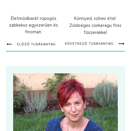
Életmódbarát ropogós
Könnyed, színes étel:
zabkeksz egyszerűen és
Zöldséges csirkeragu friss
finoman.
fűszerekkel
KÖVETKEZŐ TUDÁSANYAG
ELŐZŐ TUDÁSANYAG