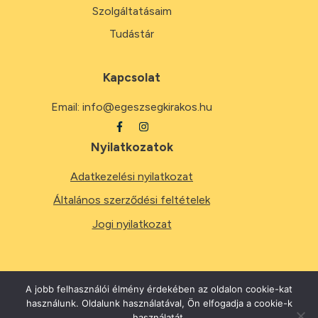
Szolgáltatásaim
Tudástár
Kapcsolat
Email:
info@egeszsegkirakos.hu
Nyilatkozatok
Adatkezelési nyilatkozat
Általános szerződési feltételek
Jogi nyilatkozat
A jobb felhasználói élmény érdekében az oldalon cookie-kat
használunk. Oldalunk használatával, Ön elfogadja a cookie-k
2026
Minden jog fenntartva.
használatát.