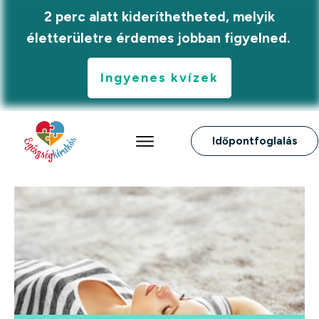
2 perc alatt kideríthetheted, melyik
életterületre érdemes jobban figyelned.
Ingyenes kvízek
Időpontfoglalás