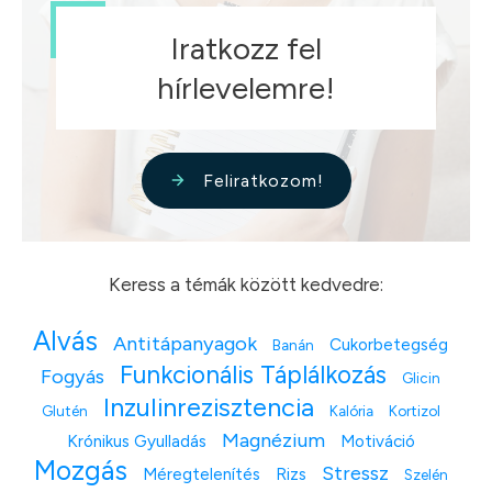
Iratkozz fel
hírlevelemre!
Feliratkozom!
Keress a témák között kedvedre:
Alvás
Antitápanyagok
Cukorbetegség
Banán
Funkcionális Táplálkozás
Fogyás
Glicin
Inzulinrezisztencia
Glutén
Kalória
Kortizol
Magnézium
Krónikus Gyulladás
Motiváció
Mozgás
Stressz
Méregtelenítés
Rizs
Szelén