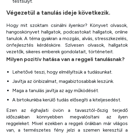
testsúlyt.
Végezetül a tanulás ideje következik.
Hogy mit szoktam csinálni ilyenkor? Könyvet olvasok,
hangoskönyvet hallgatok, podcastokat hallgatok, online
tanulok. A téma gyakran a mozgás, alvás, stresszkezelés,
önfejlesztés kérdésköre. Szívesen olvasok, hallgatok
vezetők, sikeres emberek gondolatait, történeteit.
Milyen pozitív hatása van a reggeli tanulásnak?
Lehetővé teszi, hogy elmélyítsük a tudásunkat.
Javítja az önbizalmat, magabiztosabbak leszünk.
Maga a tanulás javítja az agy működését.
A birtokunkba kerülő tudás elősegíti a kiteljesedést.
Ezen az éghajlati övön a tavasztól-őszig terjedő
időszakban könnyebben megvalósítani az ilyen
reggeleket. Mivel ezekben a reggeli órákban már világos
van, a természetes fény jelzi a szemen keresztül a