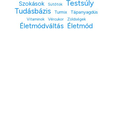
Testsúly
Szokások
Sütőtök
Tudásbázis
Tápanyagdús
Turmix
Vitaminok
Vércukor
Zöldségek
Életmódváltás
Életmód