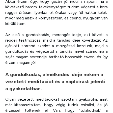
Akkor érzem úgy, hogy igazán jól indul a napom, ha a
következő három tevékenységet tudom végezni a kora
reggeli órában. Ilyenkor öt órakor vagy fél hatkor kelek,
mikor még alszik a környezetem, és csend, nyugalom van
körülöttem.
Az első a gondolkodás, merengés ideje, ezt követi a
reggeli testmozgás, majd a tanulás ideje következik. Az
ajánlott sorrend szerint a mozgással kezdünk, majd a
gondolkodás és végezetül a tanulás, mivel számomra a
saját magam sorrendje tartható hosszabb távon, és így
érzem magam jól.
A gondolkodás, elmélkedés ideje nekem a
vezetett meditációt és a naplóírást jelenti
a gyakorlatban.
Olyan vezetett meditációkat szoktam gyakorolni, amit
már kitapasztaltam, hogy végig tudok csinálni, és jó
érzéssel töltenek el. Van, hogy “tolakodnak” a