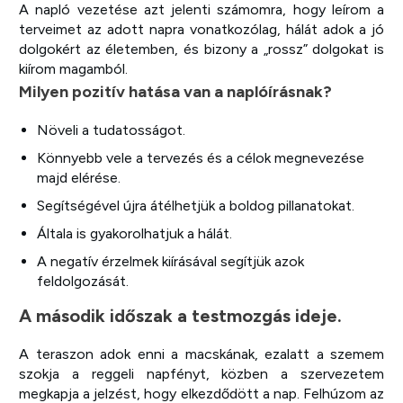
A napló vezetése azt jelenti számomra, hogy leírom a
terveimet az adott napra vonatkozólag, hálát adok a jó
dolgokért az életemben, és bizony a „rossz” dolgokat is
kiírom magamból.
Milyen pozitív hatása van a naplóírásnak?
Növeli a tudatosságot.
Könnyebb vele a tervezés és a célok megnevezése
majd elérése.
Segítségével újra átélhetjük a boldog pillanatokat.
Általa is gyakorolhatjuk a hálát.
A negatív érzelmek kiírásával segítjük azok
feldolgozását.
A második időszak a testmozgás ideje.
A
teraszon adok enni a macskának, ezalatt a szemem
szokja a reggeli napfényt, közben a szervezetem
megkapja a jelzést, hogy elkezdődött a nap. Felhúzom az