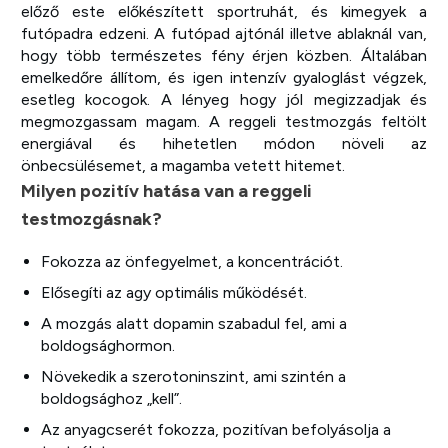
előző este előkészített sportruhát, és kimegyek a
futópadra edzeni. A futópad ajtónál illetve ablaknál van,
hogy több természetes fény érjen közben. Általában
emelkedőre állítom, és igen intenzív gyaloglást végzek,
esetleg kocogok. A lényeg hogy jól megizzadjak és
megmozgassam magam. A reggeli testmozgás feltölt
energiával és hihetetlen módon növeli az
önbecsülésemet, a magamba vetett hitemet.
Milyen pozitív hatása van a reggeli
testmozgásnak?
Fokozza az önfegyelmet, a koncentrációt.
Elősegíti az agy optimális működését.
A mozgás alatt dopamin szabadul fel, ami a
boldogsághormon.
Növekedik a szerotoninszint, ami szintén a
boldogsághoz „kell”.
Az anyagcserét fokozza, pozitívan befolyásolja a