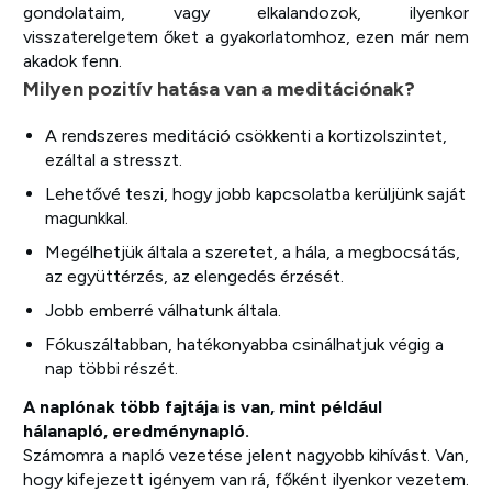
gondolataim, vagy elkalandozok, ilyenkor
visszaterelgetem őket a gyakorlatomhoz, ezen már nem
akadok fenn.
Milyen pozitív hatása van a meditációnak?
A rendszeres meditáció csökkenti a kortizolszintet,
ezáltal a stresszt.
Lehetővé teszi, hogy jobb kapcsolatba kerüljünk saját
magunkkal.
Megélhetjük általa a szeretet, a hála, a megbocsátás,
az együttérzés, az elengedés érzését.
Jobb emberré válhatunk általa.
Fókuszáltabban, hatékonyabba csinálhatjuk végig a
nap többi részét.
A naplónak több fajtája is van, mint például
hálanapló, eredménynapló.
Számomra a napló vezetése jelent nagyobb kihívást. Van,
hogy kifejezett igényem van rá, főként ilyenkor vezetem.