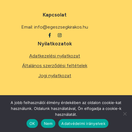
Kapcsolat
Email:
info@egeszsegkirakos.hu
Nyilatkozatok
Adatkezelési nyilatkozat
Általános szerződési feltételek
Jogi nyilatkozat
A jobb felhasználói élmény érdekében az oldalon cookie-kat
használunk. Oldalunk használatával, Ön elfogadja a cookie-k
2026
Minden jog fenntartva.
használatát.
OK
Nem
Adatvédelmi irányelvek