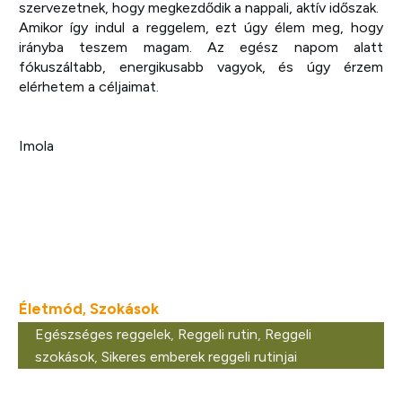
szervezetnek, hogy megkezdődik a nappali, aktív időszak.
Amikor így indul a reggelem, ezt úgy élem meg, hogy
irányba teszem magam. Az egész napom alatt
fókuszáltabb, energikusabb vagyok, és úgy érzem
elérhetem a céljaimat.
Imola
Életmód
Szokások
,
Egészséges reggelek
,
Reggeli rutin
,
Reggeli
szokások
,
Sikeres emberek reggeli rutinjai