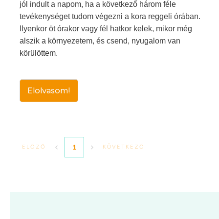
jól indult a napom, ha a következő három féle
tevékenységet tudom végezni a kora reggeli órában.
Ilyenkor öt órakor vagy fél hatkor kelek, mikor még
alszik a környezetem, és csend, nyugalom van
körülöttem.
Elolvasom!
1
ELŐZŐ
KÖVETKEZŐ