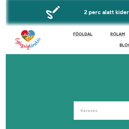
2 perc alatt kid
FŐOLDAL
RÓLAM
BLO