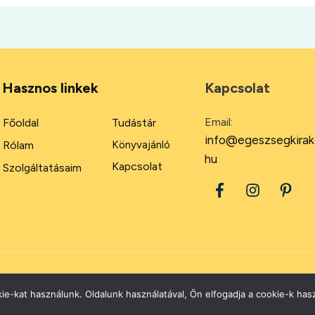
Hasznos linkek
Kapcsolat
Email:
Főoldal
Tudástár
info@egeszsegkirak
Rólam
Könyvajánló
hu
Kapcsolat
Szolgáltatásaim
2026
Minden jog fenntartva.
ie-kat használunk. Oldalunk használatával, Ön elfogadja a cookie-k hasz