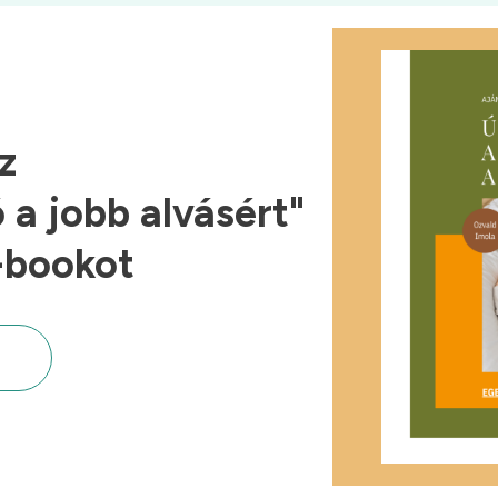
z
a jobb alvásért"
-bookot