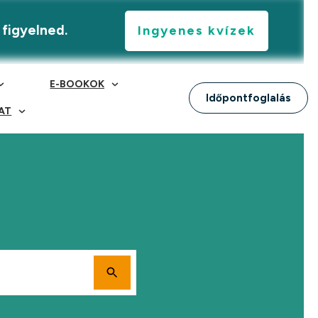
 figyelned.
Ingyenes kvízek
E-BOOKOK
Időpontfoglalás
AT