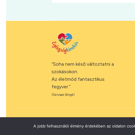
“Soha nem késő változtatni a
szokásokon.
Az életmód fantasztikus
fegyver.”
(Servaas Bingé)
A jobb felhasználói élmény érdekében az oldalon cook