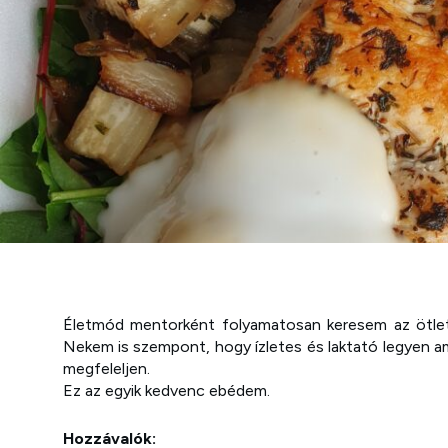
Életmód mentorként folyamatosan keresem az ötlet
Nekem is szempont, hogy ízletes és laktató legyen am
megfeleljen.
Ez az egyik kedvenc ebédem.
Hozzávalók: