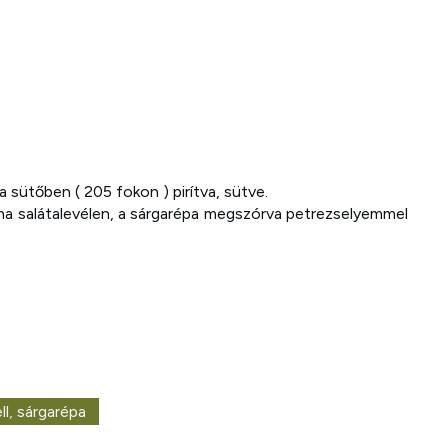
sütőben ( 205 fokon ) pirítva, sütve.
ma salátalevélen, a sárgarépa megszórva petrezselyemmel
ll
,
sárgarépa