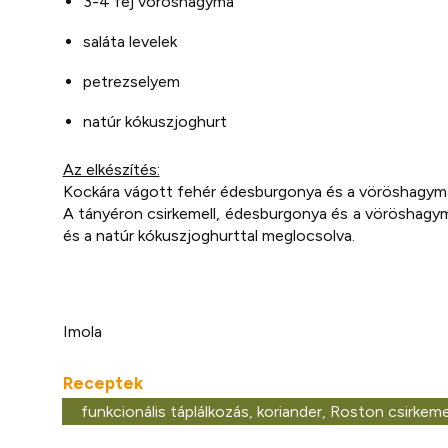
3-4 fej vöröshagyma
saláta levelek
petrezselyem
natúr kókuszjoghurt
Az elkészítés:
Kockára vágott fehér édesburgonya és a vöröshagyma 
A tányéron csirkemell, édesburgonya és a vöröshagy
és a natúr kókuszjoghurttal meglocsolva.
Imola
Receptek
funkcionális táplálkozás
,
koriander
,
Roston csirkeme