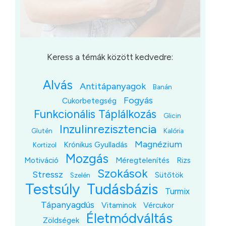
Keress a témák között kedvedre:
Alvás
Antitápanyagok
Banán
Fogyás
Cukorbetegség
Funkcionális Táplálkozás
Glicin
Inzulinrezisztencia
Glutén
Kalória
Magnézium
Krónikus Gyulladás
Kortizol
Mozgás
Motiváció
Méregtelenítés
Rizs
Szokások
Stressz
Sütőtök
Szelén
Testsúly
Tudásbázis
Turmix
Tápanyagdús
Vitaminok
Vércukor
Életmódváltás
Zöldségek