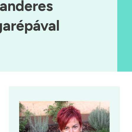
ianderes
garépával