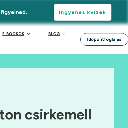
 figyelned.
Ingyenes kvízek
E-BOOKOK
BLOG
Időpontfoglalás
ton csirkemell