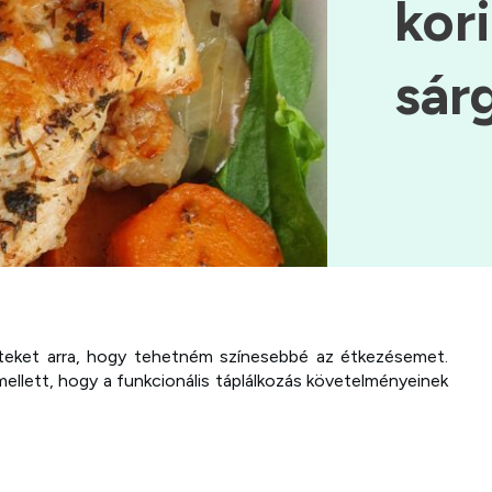
kor
sár
eket arra, hogy tehetném színesebbé az étkezésemet.
ellett, hogy a funkcionális táplálkozás követelményeinek