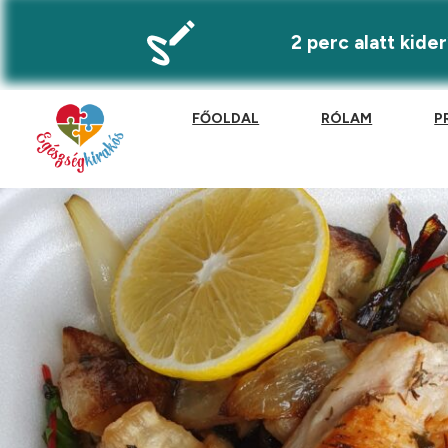
2 perc alatt kid
FŐOLDAL
RÓLAM
P