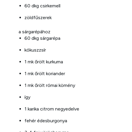
60 dkg csirkemell
zöldfűszerek
a sárgarépához
60 dkg sárgarépa
kókuszzsír
1 mk őrölt kurkuma
1 mk őrölt koriander
1 mk őrölt római kömény
így
1 karika citrom negyedelve
fehér édesburgonya