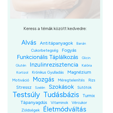
Keress a témák között kedvedre:
Alvás
Antitápanyagok
Banán
Fogyás
Cukorbetegség
Funkcionális Táplálkozás
Glicin
Inzulinrezisztencia
Glutén
Kalória
Magnézium
Krónikus Gyulladás
Kortizol
Mozgás
Motiváció
Méregtelenítés
Rizs
Szokások
Stressz
Sütőtök
Szelén
Testsúly
Tudásbázis
Turmix
Tápanyagdús
Vitaminok
Vércukor
Életmódváltás
Zöldségek