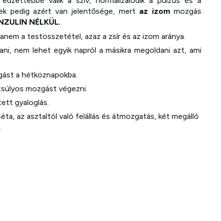
dzettebbé válik a szív, normalizálódik a pulzus és a
ek pedig azért van jelentősége, mert
az izom
mozgás
INZULIN NÉLKÜL.
anem a testösszetétel, azaz a zsír és az izom aránya.
tani, nem lehet egyik napról a másikra megoldani azt, ami
zgást a hétköznapokba.
tsúlyos mozgást végezni.
tett gyaloglás.
séta, az asztaltól való felállás és átmozgatás, két megálló
.