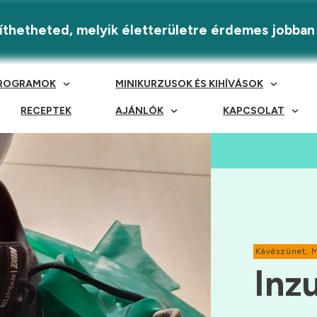
eríthetheted, melyik életterületre érdemes jobban
ROGRAMOK
MINIKURZUSOK ÉS KIHÍVÁSOK
RECEPTEK
AJÁNLÓK
KAPCSOLAT
Kávészünet
,
Inz