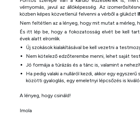
Fontos szerepe van a kardió edzéseknek is, mert e
vérnyomás, javul az állóképesség. Az izomerősítésn
közben képes közvetlenül felvenni a vérből a glükózt
Nem feltétlen az a lényeg, hogy mit mutat a mérleg, h
És itt lép be, hogy a fokozatosság elvét be kell tar
évek alatt elromlik.
Új szokások kialakításával be kell vezetni a testmo
Nem kötelező edzőterembe menni, lehet saját tes
Jó formája a túrázás és a tánc is, valamint a nehezí
Ha pedig valaki a nulláról kezdi, akkor egy egyszerű 
közötti gyaloglás, egy emeletnyi lépcsőzés is kiváló
A lényeg, hogy csináld!
Imola