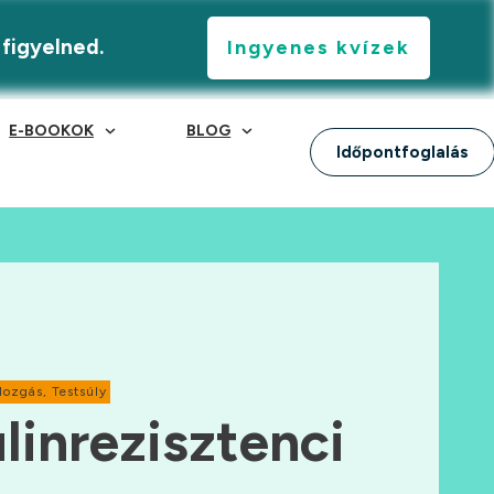
 figyelned.
Ingyenes kvízek
E-BOOKOK
BLOG
Időpontfoglalás
Mozgás
,
Testsúly
ulinrezisztenci