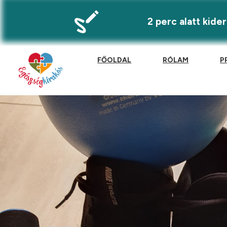
2 perc alatt kid
FŐOLDAL
RÓLAM
P