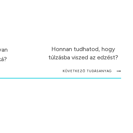
Honnan tudhatod, hogy
yan
túlzásba viszed az edzést?
ká?
KÖVETKEZŐ TUDÁSANYAG