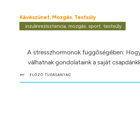
Kávészünet
Mozgás
Testsúly
,
,
inzulinrezisztencia
,
mozgás
,
sport
,
testsúly
A stresszhormonok függőségében: Hog
válhatnak gondolataink a saját csapdánk
ELŐZŐ TUDÁSANYAG