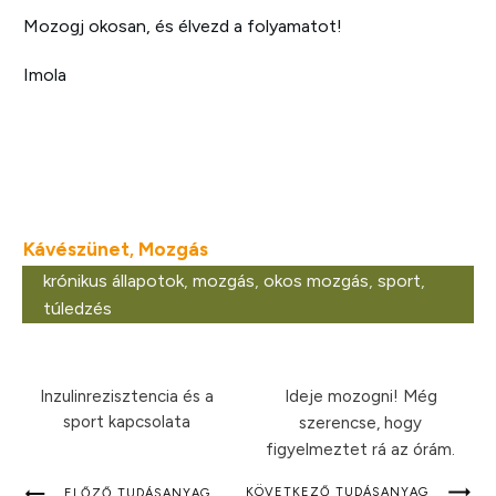
Mozogj okosan, és élvezd a folyamatot!
Imola
Kávészünet
Mozgás
,
krónikus állapotok
,
mozgás
,
okos mozgás
,
sport
,
túledzés
Inzulinrezisztencia és a
Ideje mozogni! Még
sport kapcsolata
szerencse, hogy
figyelmeztet rá az órám.
KÖVETKEZŐ TUDÁSANYAG
ELŐZŐ TUDÁSANYAG