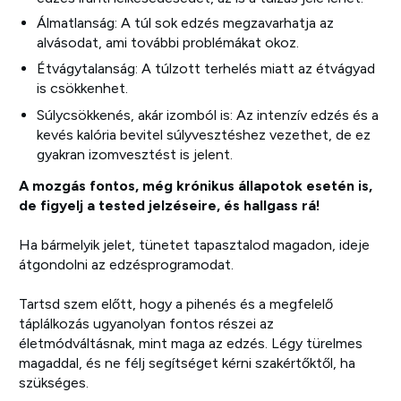
Álmatlanság: A túl sok edzés megzavarhatja az
alvásodat, ami további problémákat okoz.
Étvágytalanság: A túlzott terhelés miatt az étvágyad
is csökkenhet.
Súlycsökkenés, akár izomból is: Az intenzív edzés és a
kevés kalória bevitel súlyvesztéshez vezethet, de ez
gyakran izomvesztést is jelent.
A mozgás fontos, még krónikus állapotok esetén is,
de figyelj a tested jelzéseire, és hallgass rá!
Ha bármelyik jelet, tünetet tapasztalod magadon, ideje
átgondolni az edzésprogramodat.
Tartsd szem előtt, hogy a pihenés és a megfelelő
táplálkozás ugyanolyan fontos részei az
életmódváltásnak, mint maga az edzés. Légy türelmes
magaddal, és ne félj segítséget kérni szakértőktől, ha
szükséges.