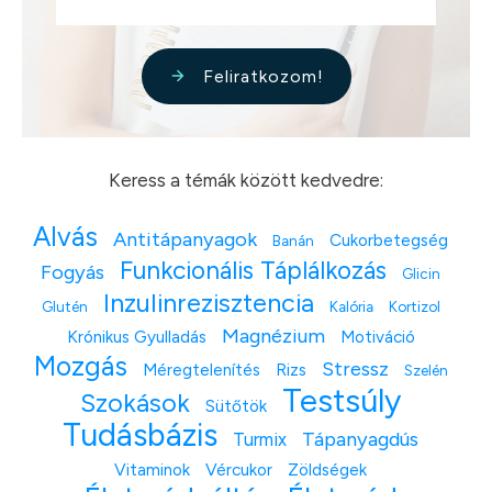
Feliratkozom!
Keress a témák között kedvedre:
Alvás
Antitápanyagok
Cukorbetegség
Banán
Funkcionális Táplálkozás
Fogyás
Glicin
Inzulinrezisztencia
Glutén
Kalória
Kortizol
Magnézium
Krónikus Gyulladás
Motiváció
Mozgás
Stressz
Méregtelenítés
Rizs
Szelén
Testsúly
Szokások
Sütőtök
Tudásbázis
Tápanyagdús
Turmix
Vitaminok
Vércukor
Zöldségek