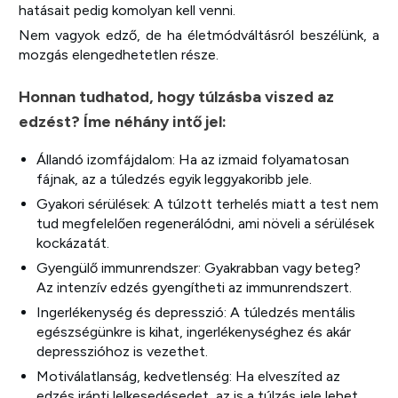
hatásait pedig komolyan kell venni.
Nem vagyok edző, de ha életmódváltásról beszélünk, a
mozgás elengedhetetlen része.
Honnan tudhatod, hogy túlzásba viszed az
edzést? Íme néhány intő jel:
Állandó izomfájdalom: Ha az izmaid folyamatosan
fájnak, az a túledzés egyik leggyakoribb jele.
Gyakori sérülések: A túlzott terhelés miatt a test nem
tud megfelelően regenerálódni, ami növeli a sérülések
kockázatát.
Gyengülő immunrendszer: Gyakrabban vagy beteg?
Az intenzív edzés gyengítheti az immunrendszert.
Ingerlékenység és depresszió: A túledzés mentális
egészségünkre is kihat, ingerlékenységhez és akár
depresszióhoz is vezethet.
Motiválatlanság, kedvetlenség: Ha elveszíted az
edzés iránti lelkesedésedet, az is a túlzás jele lehet.