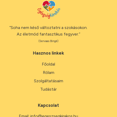
“Soha nem késő változtatni a szokásokon.
Az életmód fantasztikus fegyver.”
(Servaas Bingé)
Hasznos linkek
Főoldal
Rólam
Szolgáltatásaim
Tudástár
Kapcsolat
Email:
info@egeszsegkirakos.hu