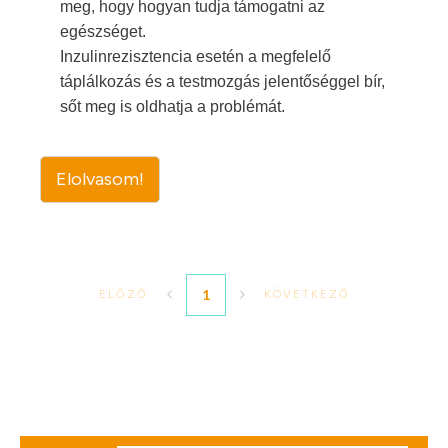
meg, hogy hogyan tudja támogatni az
egészséget.
Inzulinrezisztencia esetén a megfelelő
táplálkozás és a testmozgás jelentőséggel bír,
sőt meg is oldhatja a problémát.
Elolvasom!
1
ELŐZŐ
KÖVETKEZŐ