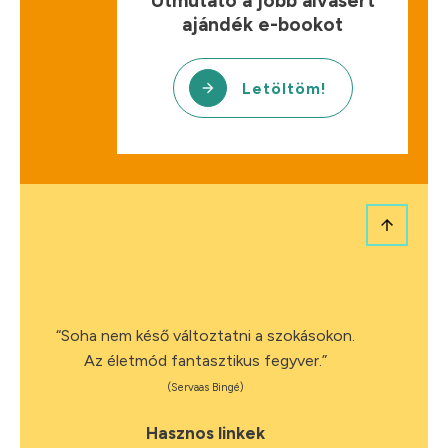
"Útmutató a jobb alvásért"
ajándék e-bookot
Letöltöm!
“Soha nem késő változtatni a szokásokon.
Az életmód fantasztikus fegyver.”
(Servaas Bingé)
Hasznos linkek