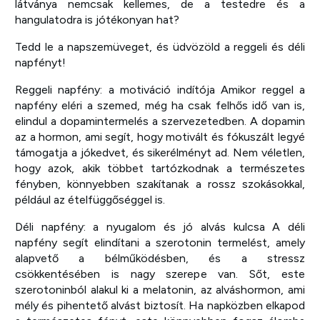
látványa nemcsak kellemes, de a testedre és a
hangulatodra is jótékonyan hat?
Tedd le a napszemüveget, és üdvözöld a reggeli és déli
napfényt!
Reggeli napfény: a motiváció indítója Amikor reggel a
napfény eléri a szemed, még ha csak felhős idő van is,
elindul a dopamintermelés a szervezetedben. A dopamin
az a hormon, ami segít, hogy motivált és fókuszált legyé
támogatja a jókedvet, és sikerélményt ad. Nem véletlen,
hogy azok, akik többet tartózkodnak a természetes
fényben, könnyebben szakítanak a rossz szokásokkal,
például az ételfüggőséggel is.
Déli napfény: a nyugalom és jó alvás kulcsa A déli
napfény segít elindítani a szerotonin termelést, amely
alapvető a bélműködésben, és a stressz
csökkentésében is nagy szerepe van. Sőt, este
szerotoninból alakul ki a melatonin, az alváshormon, ami
mély és pihentető alvást biztosít. Ha napközben elkapod