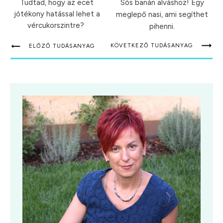
Tudtad, hogy az ecet
Sós banán alváshoz! Egy
jótékony hatással lehet a
meglepő nasi, ami segíthet
vércukorszintre?
pihenni.
KÖVETKEZŐ TUDÁSANYAG
ELŐZŐ TUDÁSANYAG