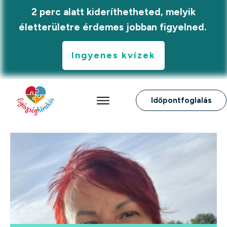
2 perc alatt kideríthetheted, melyik
életterületre érdemes jobban figyelned.
Ingyenes kvízek
Időpontfoglalás