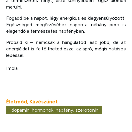
a természetes fényt, este könnyebben fogsz álomba
merülni.
Fogadd be a napot, légy energikus és kiegyensúlyozott!
Egészséged megőrzéséhez naponta néhány perc is
elegendő a természetes napfényben.
Próbáld ki – nemcsak a hangulatod lesz jobb, de az
energiáidat is feltöltheted ezzel az apró, mégis hatásos
lépéssel.
Imola
Életmód
Kávészünet
,
dopamin
,
hormonok
,
napfény
,
szerotonin