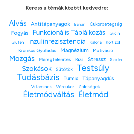
Keress a témák között kedvedre:
Alvás
Antitápanyagok
Cukorbetegség
Banán
Funkcionális Táplálkozás
Fogyás
Glicin
Inzulinrezisztencia
Glutén
Kalória
Kortizol
Magnézium
Krónikus Gyulladás
Motiváció
Mozgás
Stressz
Méregtelenítés
Rizs
Szelén
Testsúly
Szokások
Sütőtök
Tudásbázis
Tápanyagdús
Turmix
Vitaminok
Vércukor
Zöldségek
Életmódváltás
Életmód