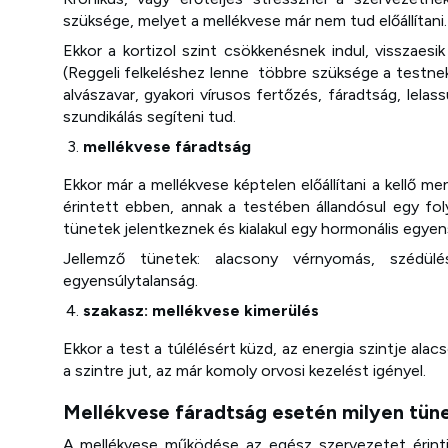
szüksége, melyet a mellékvese már nem tud előállítani.
Ekkor a kortizol szint csökkenésnek indul, visszaesi
(Reggeli felkeléshez lenne többre szüksége a testnek
alvászavar, gyakori vírusos fertőzés, fáradtság, lel
szundikálás segíteni tud.
mellékvese fáradtság
Ekkor már a mellékvese képtelen előállítani a kellő me
érintett ebben, annak a testében állandósul egy fo
tünetek jelentkeznek és kialakul egy hormonális egyen
Jellemző tünetek: alacsony vérnyomás, szédülé
egyensúlytalanság.
szakasz: mellékvese kimerülés
Ekkor a test a túlélésért küzd, az energia szintje alac
a szintre jut, az már komoly orvosi kezelést igényel.
Mellékvese fáradtság esetén milyen tün
A mellékvese működése az egész szervezetet érinti