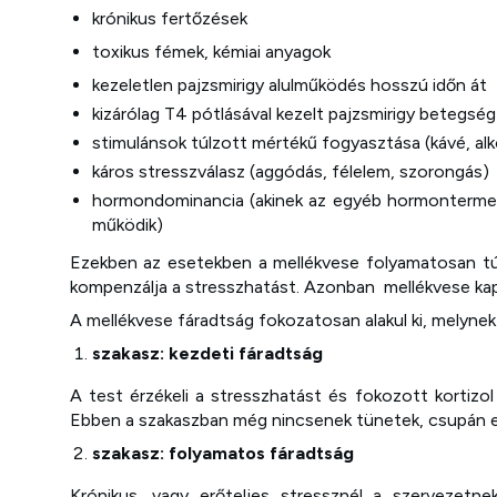
krónikus fertőzések
toxikus fémek, kémiai anyagok
kezeletlen pajzsmirigy alulműködés hosszú időn át
kizárólag T4 pótlásával kezelt pajzsmirigy betegség
stimulánsok túlzott mértékű fogyasztása (kávé, alk
káros stresszválasz (aggódás, félelem, szorongás)
hormondominancia (akinek az egyéb hormontermelő
működik)
Ezekben az esetekben a mellékvese folyamatosan túl
kompenzálja a stresszhatást. Azonban mellékvese kap
A mellékvese fáradtság fokozatosan alakul ki, melynek 
szakasz: kezdeti fáradtság
A test érzékeli a stresszhatást és fokozott kortizo
Ebben a szakaszban még nincsenek tünetek, csupán egy
szakasz: folyamatos fáradtság
Krónikus, vagy erőteljes stressznél a szervezetn