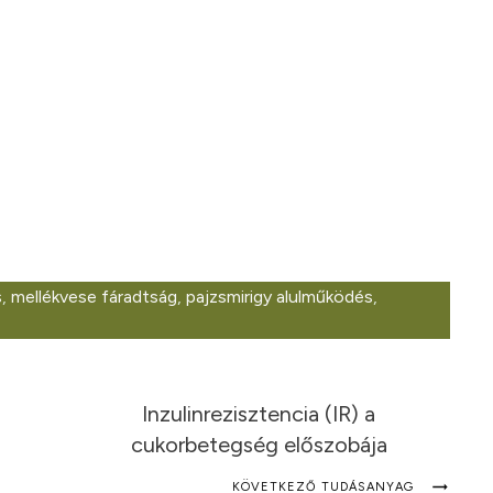
s
,
mellékvese fáradtság
,
pajzsmirigy alulműködés
,
Inzulinrezisztencia (IR) a
cukorbetegség előszobája
KÖVETKEZŐ TUDÁSANYAG