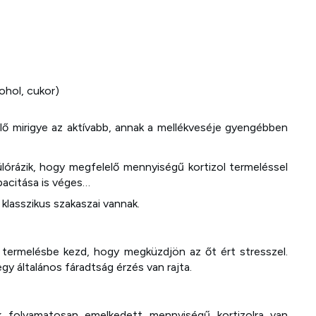
ohol, cukor)
 mirigye az aktívabb, annak a mellékveséje gyengébben
órázik, hogy megfelelő mennyiségű kortizol termeléssel
acitása is véges…
klasszikus szakaszai vannak.
l termelésbe kezd, hogy megküzdjön az őt ért stresszel.
 általános fáradtság érzés van rajta.
ek folyamatosan emelkedett mennyiségű kortizolra van