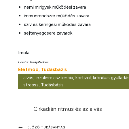
nemi mirigyek működési zavara
immunrendszer működés zavara
szív és keringési működés zavara
sejtanyagcsere zavarok
Imola
Forrás: BodyWakes
Életmód
Tudásbázis
,
alvás
,
inzulinrezisztencia
,
kortizol
,
krónikus gyulladá
stressz
,
Tudásbázis
Cirkadián ritmus és az alvás
ELŐZŐ TUDÁSANYAG