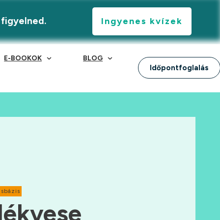
 figyelned.
Ingyenes kvízek
E-BOOKOK
BLOG
Időpontfoglalás
sbázis
lékvese