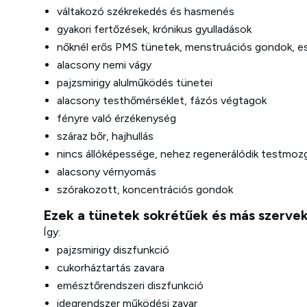
váltakozó székrekedés és hasmenés
gyakori fertőzések, krónikus gyulladások
nőknél erős PMS tünetek, menstruációs gondok, es
alacsony nemi vágy
pajzsmirigy alulműködés tünetei
alacsony testhőmérséklet, fázós végtagok
fényre való érzékenység
száraz bőr, hajhullás
nincs állóképessége, nehez regenerálódik testmoz
alacsony vérnyomás
szórakozott, koncentrációs gondok
Ezek a tünetek sokrétűek és más szervek 
Így:
pajzsmirigy diszfunkció
cukorháztartás zavara
emésztőrendszeri diszfunkció
idegrendszer működési zavar