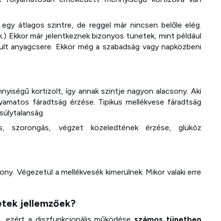
k egy átlagos szintre, de reggel már nincsen belőle elég.
.) Ekkor már jelentkeznek bizonyos tünetek, mint például
assult anyagcsere. Ekkor még a szabadság vagy napközbeni
nnyiségű kortizolt, így annak szintje nagyon alacsony. Aki
lyamatos fáradtság érzése. Tipikus mellékvese fáradtság
súlytalanság.
s, szorongás, végzet közeledtének érzése, glükóz
sony. Végezetül a mellékvesék kimerülnek. Mikor valaki erre
etek jellemzőek?
, ezért a diszfunkcionális működése
számos tünetben