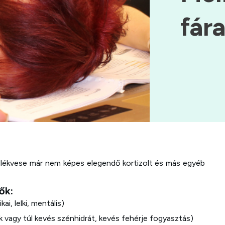
fár
lékvese már nem képes elegendő kortizolt és más egyéb
ők:
ai, lelki, mentális)
ok vagy túl kevés szénhidrát, kevés fehérje fogyasztás)