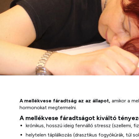
A mellékvese fáradtság az az állapot,
amikor a mel
hormonokat megtermelni.
A mellékvese fáradtságot kiváltó tényez
krónikus, hosszú ideig fennálló stressz (szellemi, fizik
helytelen táplálkozás (drasztikus fogyókúrák, túl s