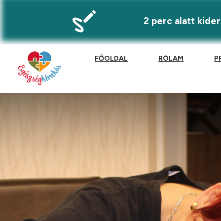
2 perc alatt kid
FŐOLDAL
RÓLAM
P