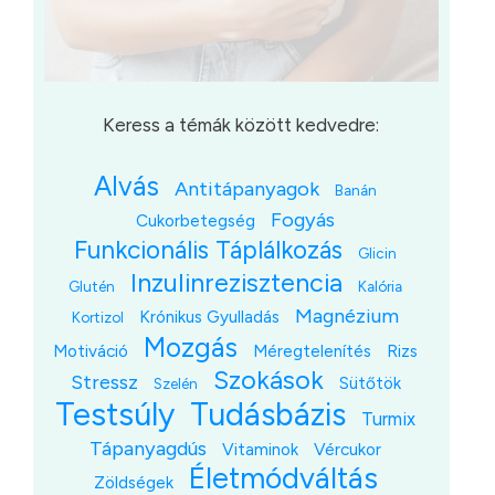
Keress a témák között kedvedre:
Alvás
Antitápanyagok
Banán
Fogyás
Cukorbetegség
Funkcionális Táplálkozás
Glicin
Inzulinrezisztencia
Glutén
Kalória
Magnézium
Krónikus Gyulladás
Kortizol
Mozgás
Motiváció
Méregtelenítés
Rizs
Szokások
Stressz
Sütőtök
Szelén
Testsúly
Tudásbázis
Turmix
Tápanyagdús
Vitaminok
Vércukor
Életmódváltás
Zöldségek