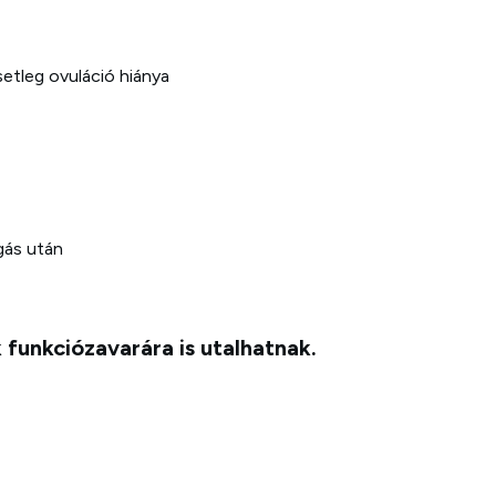
etleg ovuláció hiánya
gás után
funkciózavarára is utalhatnak.