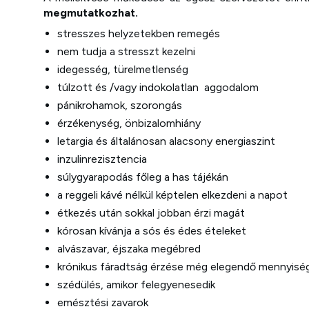
megmutatkozhat.
stresszes helyzetekben remegés
nem tudja a stresszt kezelni
idegesség, türelmetlenség
túlzott és /vagy indokolatlan aggodalom
pánikrohamok, szorongás
érzékenység, önbizalomhiány
letargia és általánosan alacsony energiaszint
inzulinrezisztencia
súlygyarapodás főleg a has tájékán
a reggeli kávé nélkül képtelen elkezdeni a napot
étkezés után sokkal jobban érzi magát
kórosan kívánja a sós és édes ételeket
alvászavar, éjszaka megébred
krónikus fáradtság érzése még elegendő mennyiség
szédülés, amikor felegyenesedik
emésztési zavarok