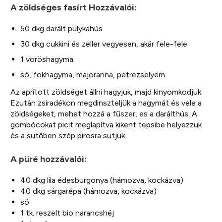
A zöldséges fasírt Hozzávalói:
50 dkg darált pulykahús
30 dkg cukkini és zeller vegyesen, akár fele-fele
1 vöröshagyma
só, fokhagyma, majoranna, petrezselyem
Az aprított zöldséget állni hagyjuk, majd kinyomkodjuk.
Ezután zsiradékon megdinszteljük a hagymát és vele a
zöldségeket, mehet hozzá a fűszer, es a darálthús. A
gombócokat picit meglapítva kikent tepsibe helyezzük
és a sütőben szép pirosra sütjük.
A püré hozzávalói:
40 dkg lila édesburgonya (hámozva, kockázva)
40 dkg sárgarépa (hámozva, kockázva)
só
1 tk. reszelt bio narancshéj