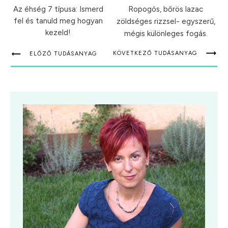
Az éhség 7 típusa: Ismerd
Ropogós, bőrös lazac
fel és tanuld meg hogyan
zöldséges rizzsel- egyszerű,
kezeld!
mégis különleges fogás.
KÖVETKEZŐ TUDÁSANYAG
ELŐZŐ TUDÁSANYAG