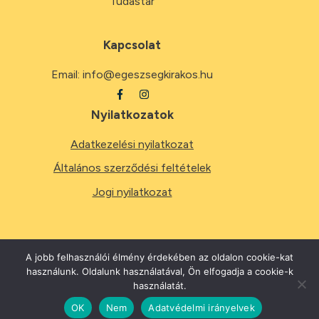
Tudástár
Kapcsolat
Email:
info@egeszsegkirakos.hu
Nyilatkozatok
Adatkezelési nyilatkozat
Általános szerződési feltételek
Jogi nyilatkozat
A jobb felhasználói élmény érdekében az oldalon cookie-kat
használunk. Oldalunk használatával, Ön elfogadja a cookie-k
2026
Minden jog fenntartva.
használatát.
OK
Nem
Adatvédelmi irányelvek