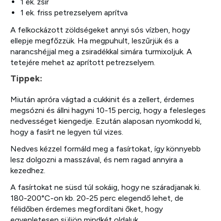
1 ek. zsír
1 ek. friss petrezselyem aprítva
A felkockázott zöldségeket annyi sós vízben, hogy
ellepje megfőzzük. Ha megpuhult, leszűrjük és a
narancshéjjal meg a zsiradékkal simára turmixoljuk. A
tetejére mehet az aprított petrezselyem.
Tippek:
Miután apróra vágtad a cukkinit és a zellert, érdemes
megsózni és állni hagyni 10-15 percig, hogy a felesleges
nedvességet kiengedje. Ezután alaposan nyomkodd ki,
hogy a fasírt ne legyen túl vizes.
Nedves kézzel formáld meg a fasírtokat, így könnyebb
lesz dolgozni a masszával, és nem ragad annyira a
kezedhez.
A fasírtokat ne süsd túl sokáig, hogy ne száradjanak ki.
180-200°C-on kb. 20-25 perc elegendő lehet, de
félidőben érdemes megfordítani őket, hogy
egyenletesen süljön mindkét oldaluk.