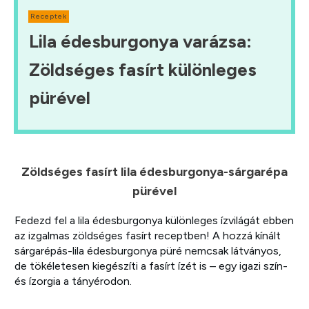
Receptek
Lila édesburgonya varázsa:
Zöldséges fasírt különleges
pürével
Zöldséges fasírt lila édesburgonya-sárgarépa
pürével
Fedezd fel a lila édesburgonya különleges ízvilágát ebben
az izgalmas zöldséges fasírt receptben! A hozzá kínált
sárgarépás-lila édesburgonya püré nemcsak látványos,
de tökéletesen kiegészíti a fasírt ízét is – egy igazi szín-
és ízorgia a tányérodon.