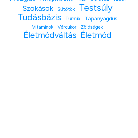
Testsúly
Szokások
Sütőtök
Tudásbázis
Tápanyagdús
Turmix
Vitaminok
Vércukor
Zöldségek
Életmódváltás
Életmód