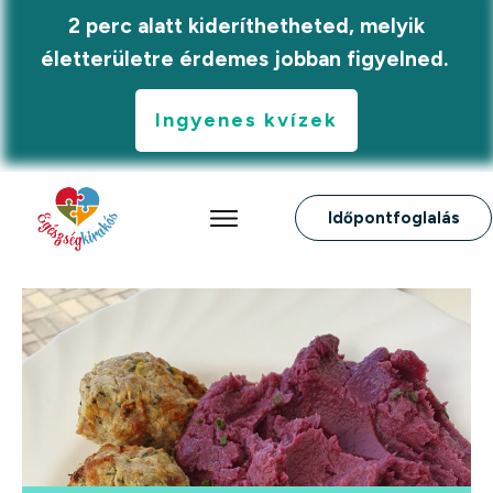
2 perc alatt kideríthetheted, melyik
életterületre érdemes jobban figyelned.
Ingyenes kvízek
Időpontfoglalás