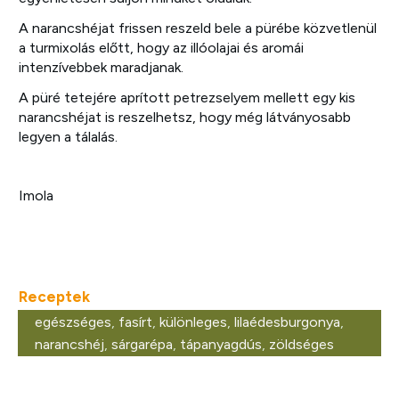
A narancshéjat frissen reszeld bele a pürébe közvetlenül
a turmixolás előtt, hogy az illóolajai és aromái
intenzívebbek maradjanak.
A püré tetejére aprított petrezselyem mellett egy kis
narancshéjat is reszelhetsz, hogy még látványosabb
legyen a tálalás.
Imola
Receptek
egészséges
,
fasírt
,
különleges
,
lilaédesburgonya
,
narancshéj
,
sárgarépa
,
tápanyagdús
,
zöldséges