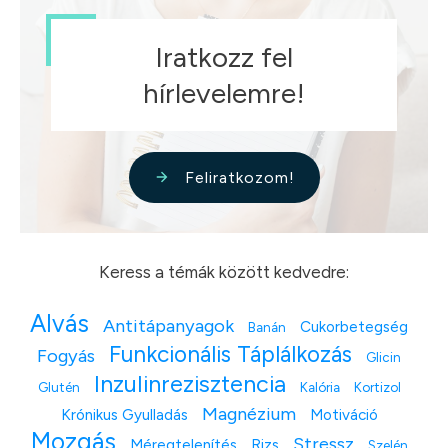
Iratkozz fel
hírlevelemre!
Feliratkozom!
Keress a témák között kedvedre:
Alvás
Antitápanyagok
Cukorbetegség
Banán
Funkcionális Táplálkozás
Fogyás
Glicin
Inzulinrezisztencia
Glutén
Kalória
Kortizol
Magnézium
Krónikus Gyulladás
Motiváció
Mozgás
Stressz
Méregtelenítés
Rizs
Szelén