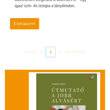
igazi szín- és ízorgia a tányérodon.
Elolvasom!
1
ELŐZŐ
KÖVETKEZŐ