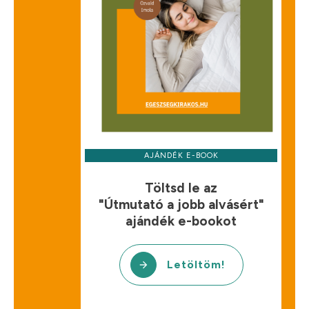
AJÁNDÉK E-BOOK
Töltsd le az
"Útmutató a jobb alvásért"
ajándék e-bookot
Letöltöm!