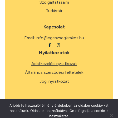
Szolgáltatásaim
Tudástár
Kapcsolat
Email:
info@egeszsegkirakos.hu
Nyilatkozatok
Adatkezelési nyilatkozat
Általános szerződési feltételek
Jogi nyilatkozat
A jobb felhasználói élmény érdekében az oldalon cookie-kat
használunk. Oldalunk használatával, Ön elfogadja a cookie-k
2026
Minden jog fenntartva.
használatát.