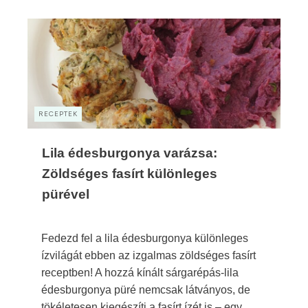
RECEPTEK
Lila édesburgonya varázsa:
Zöldséges fasírt különleges
pürével
Fedezd fel a lila édesburgonya különleges
ízvilágát ebben az izgalmas zöldséges fasírt
receptben! A hozzá kínált sárgarépás-lila
édesburgonya püré nemcsak látványos, de
tökéletesen kiegészíti a fasírt ízét is – egy