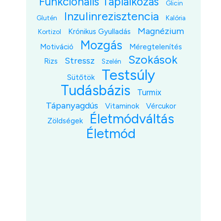
Funkcionális Táplálkozás
Glicin
Inzulinrezisztencia
Glutén
Kalória
Magnézium
Krónikus Gyulladás
Kortizol
Mozgás
Motiváció
Méregtelenítés
Szokások
Stressz
Rizs
Szelén
Testsúly
Sütőtök
Tudásbázis
Turmix
Tápanyagdús
Vitaminok
Vércukor
Életmódváltás
Zöldségek
Életmód