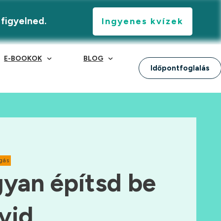
 figyelned.
Ingyenes kvízek
E-BOOKOK
BLOG
Időpontfoglalás
gás
yan építsd be
övid