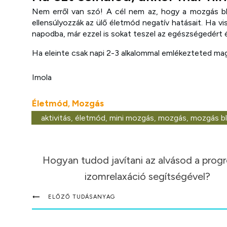
Nem erről van szó! A cél nem az, hogy a mozgás b
ellensúlyozzák az ülő életmód negatív hatásait. Ha 
napodba, már ezzel is sokat teszel az egészségedért 
Ha eleinte csak napi 2-3 alkalommal emlékezteted maga
Imola
Életmód
Mozgás
,
aktivitás
,
életmód
,
mini mozgás
,
mozgás
,
mozgás bl
Hogyan tudod javítani az alvásod a progr
izomrelaxáció segítségével?
ELŐZŐ TUDÁSANYAG