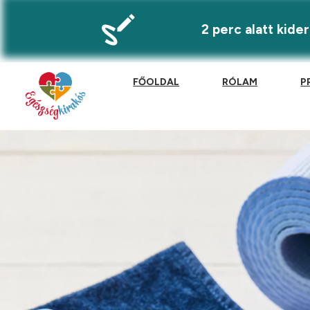
2 perc alatt kid
FŐOLDAL
RÓLAM
P