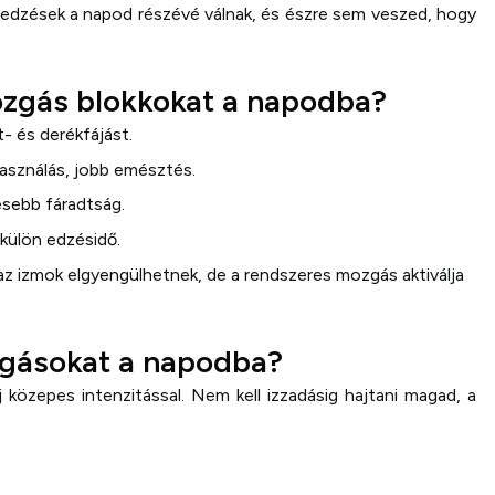
ni edzések a napod részévé válnak, és észre sem veszed, hogy
ozgás blokkokat a napodba?
t- és derékfájást.
asználás, jobb emésztés.
vesebb fáradtság.
külön edzésidő.
 az izmok elgyengülhetnek, de a rendszeres mozgás aktiválja
zgásokat a napodba?
közepes intenzitással. Nem kell izzadásig hajtani magad, a