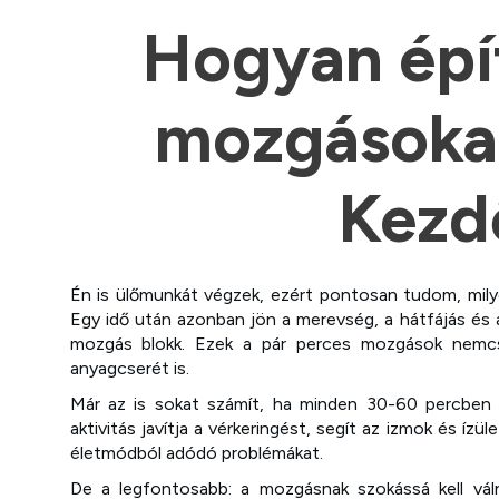
Hogyan épít
mozgásoka
Kezd
Én is ülőmunkát végzek, ezért pontosan tudom, mily
Egy idő után azonban jön a merevség, a hátfájás és 
mozgás blokk. Ezek a pár perces mozgások nemcsa
anyagcserét is.
Már az is sokat számít, ha minden 30-60 percben f
aktivitás javítja a vérkeringést, segít az izmok és í
életmódból adódó problémákat.
De a legfontosabb: a mozgásnak szokássá kell váln