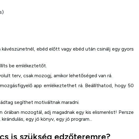
s)
 kávészünetnél, ebéd előtt vagy ebéd után csinálj egy gyors
állíts be emlékeztetőt.
lult terv, csak mozogj, amikor lehetőséged van rá.
mozgásfigyelő app emlékeztethet rá. Beállíthatod, hogy 50
aládtag segíthet motiváltnak maradni.
 órában mozogtál, adj magadnak egy kis elismerést! Persze
kirándulás, egy jó könyv, egy jó program...
ncs is szükség edzőteremre?