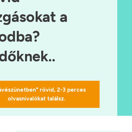
gásokat a
odba?
dőknek..
ávészünetben" rövid, 2-3 perces
olvasnivalókat találsz.