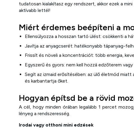
tudatosan kialakítasz egy rendszert, akkor ezek a mi
aktívabb lettél!
Miért érdemes beépíteni a m
Ellensúlyozza a hosszan tartó ülést: csökkenti a há
Javítja az anyagcserét: hatékonyabb tápanyag-felh
Frissít és növeli a koncentrációt: több energia, ke
Egyszerű és gyors: nem kell hozzá edzőterem vagy 
Segít az izmaid erősítésében: az ülő életmód miatt
és karbantartja őket.
Hogyan építsd be a rövid mo
A cél, hogy minden órában legalább 1 percet mozogj 
lényeg a rendszeresség.
Irodai vagy otthoni mini edzések