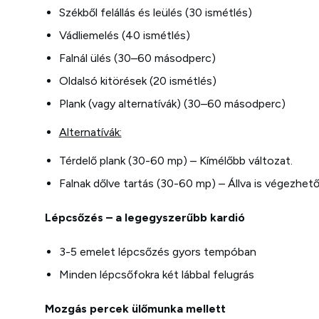
Székből felállás és leülés (30 ismétlés)
Vádliemelés (40 ismétlés)
Falnál ülés (30–60 másodperc)
Oldalsó kitörések (20 ismétlés)
Plank (vagy alternatívák) (30–60 másodperc)
Alternatívák:
Térdelő plank (30-60 mp) – Kímélőbb változat.
Falnak dőlve tartás (30-60 mp) – Állva is végezhető
Lépcsőzés – a legegyszerűbb kardió
3-5 emelet lépcsőzés gyors tempóban
Minden lépcsőfokra két lábbal felugrás
Mozgás percek ülőmunka mellett