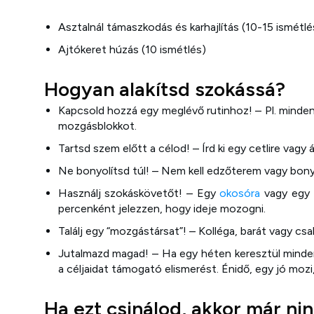
Asztalnál támaszkodás és karhajlítás (10-15 ismétlé
Ajtókeret húzás (10 ismétlés)
Hogyan alakítsd szokássá?
Kapcsold hozzá egy meglévő rutinhoz! – Pl. minden
mozgásblokkot.
Tartsd szem előtt a célod! – Írd ki egy cetlire vagy 
Ne bonyolítsd túl! – Nem kell edzőterem vagy bonyo
Használj szokáskövetőt! – Egy
okosóra
vagy egy 
percenként jelezzen, hogy ideje mozogni.
Találj egy “mozgástársat”! – Kolléga, barát vagy cs
Jutalmazd magad! – Ha egy héten keresztül minden
a céljaidat támogató elismerést. Énidő, egy jó mozi, 
Ha ezt csinálod, akkor már ni