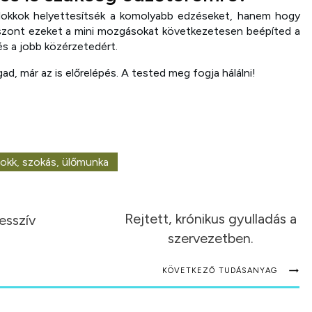
lokkok helyettesítsék a komolyabb edzéseket, hanem hogy
viszont ezeket a mini mozgásokat következetesen beépíted a
és a jobb közérzetedért.
d, már az is előrelépés. A tested meg fogja hálálni!
okk
,
szokás
,
ülőmunka
Rejtett, krónikus gyulladás a
esszív
szervezetben.
KÖVETKEZŐ TUDÁSANYAG