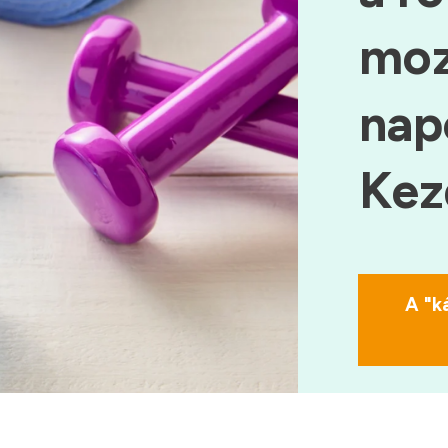
moz
nap
Kez
A "k