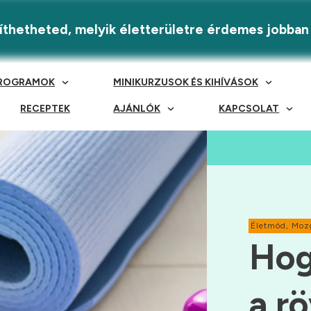
eríthetheted, melyik életterületre érdemes jobban
ROGRAMOK
MINIKURZUSOK ÉS KIHÍVÁSOK
RECEPTEK
AJÁNLÓK
KAPCSOLAT
Életmód
,
Moz
Hog
a r