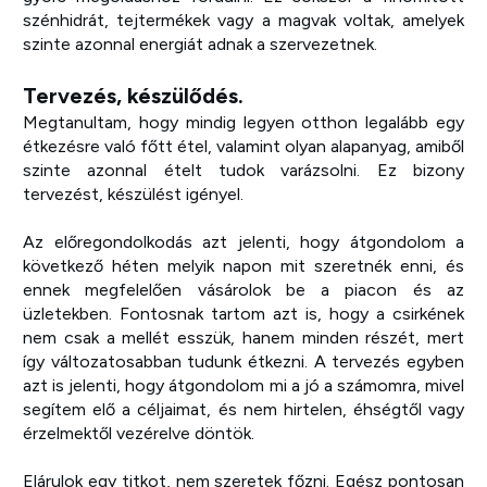
szénhidrát, tejtermékek vagy a magvak voltak, amelyek
szinte azonnal energiát adnak a szervezetnek.
Tervezés, készülődés.
Megtanultam, hogy mindig legyen otthon legalább egy
étkezésre való főtt étel, valamint olyan alapanyag, amiből
szinte azonnal ételt tudok varázsolni. Ez bizony
tervezést, készülést igényel.
Az előregondolkodás azt jelenti, hogy átgondolom a
következő héten melyik napon mit szeretnék enni, és
ennek megfelelően vásárolok be a piacon és az
üzletekben. Fontosnak tartom azt is, hogy a csirkének
nem csak a mellét esszük, hanem minden részét, mert
így változatosabban tudunk étkezni. A tervezés egyben
azt is jelenti, hogy átgondolom mi a jó a számomra, mivel
segítem elő a céljaimat, és nem hirtelen, éhségtől vagy
érzelmektől vezérelve döntök.
Elárulok egy titkot, nem szeretek főzni. Egész pontosan