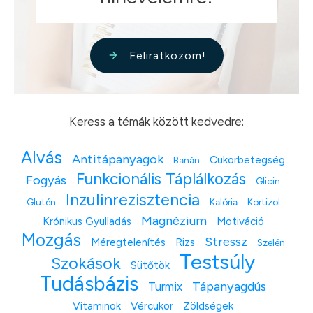
Feliratkozom!
Keress a témák között kedvedre:
Alvás
Antitápanyagok
Cukorbetegség
Banán
Funkcionális Táplálkozás
Fogyás
Glicin
Inzulinrezisztencia
Glutén
Kalória
Kortizol
Magnézium
Krónikus Gyulladás
Motiváció
Mozgás
Stressz
Méregtelenítés
Rizs
Szelén
Testsúly
Szokások
Sütőtök
Tudásbázis
Tápanyagdús
Turmix
Vitaminok
Vércukor
Zöldségek