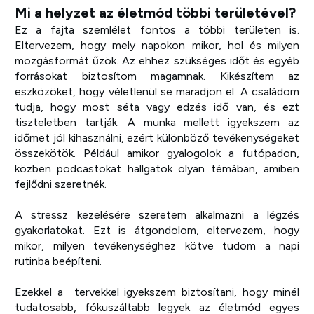
Mi a helyzet az életmód többi területével?
Ez a fajta szemlélet fontos a többi területen is.
Eltervezem, hogy mely napokon mikor, hol és milyen
mozgásformát űzök. Az ehhez szükséges időt és egyéb
forrásokat biztosítom magamnak. Kikészítem az
eszközöket, hogy véletlenül se maradjon el. A családom
tudja, hogy most séta vagy edzés idő van, és ezt
tiszteletben tartják. A munka mellett igyekszem az
időmet jól kihasználni, ezért különböző tevékenységeket
összekötök. Például amikor gyalogolok a futópadon,
közben podcastokat hallgatok olyan témában, amiben
fejlődni szeretnék.
A stressz kezelésére szeretem alkalmazni a légzés
gyakorlatokat. Ezt is átgondolom, eltervezem, hogy
mikor, milyen tevékenységhez kötve tudom a napi
rutinba beépíteni.
Ezekkel a tervekkel igyekszem biztosítani, hogy minél
tudatosabb, fókuszáltabb legyek az életmód egyes