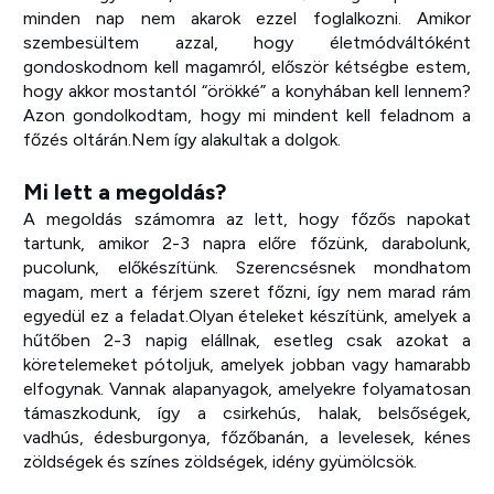
minden nap nem akarok ezzel foglalkozni. Amikor
szembesültem azzal, hogy életmódváltóként
gondoskodnom kell magamról, először kétségbe estem,
hogy akkor mostantól “örökké” a konyhában kell lennem?
Azon gondolkodtam, hogy mi mindent kell feladnom a
főzés oltárán.Nem így alakultak a dolgok.
Mi lett a megoldás?
A megoldás számomra az lett, hogy főzős napokat
tartunk, amikor 2-3 napra előre főzünk, darabolunk,
pucolunk, előkészítünk. Szerencsésnek mondhatom
magam, mert a férjem szeret főzni, így nem marad rám
egyedül ez a feladat.Olyan ételeket készítünk, amelyek a
hűtőben 2-3 napig elállnak, esetleg csak azokat a
köretelemeket pótoljuk, amelyek jobban vagy hamarabb
elfogynak. Vannak alapanyagok, amelyekre folyamatosan
támaszkodunk, így a csirkehús, halak, belsőségek,
vadhús, édesburgonya, főzőbanán, a levelesek, kénes
zöldségek és színes zöldségek, idény gyümölcsök.