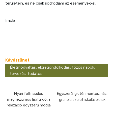
területein, és ne csak sodródjam az eseményekkel.
Imola
Kávészünet
Életmódváltás
,
előregondolkodás
,
főzős napok
,
tervezés
,
tudatos
Nyári felfrissülés:
Egyszerű, gluténmentes, házi
magnéziumos lábfürdő, a
granola szelet iskolásoknak
relaxáció egyszerű módja