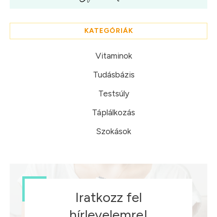
KATEGÓRIÁK
Vitaminok
Tudásbázis
Testsúly
Táplálkozás
Szokások
Iratkozz fel
hírlevelemre!