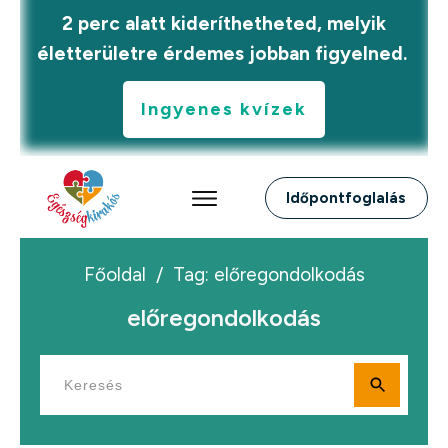
2 perc alatt kideríthetheted, melyik
életterületre érdemes jobban figyelned.
Ingyenes kvízek
Időpontfoglalás
Főoldal
/
Tag: előregondolkodás
előregondolkodás