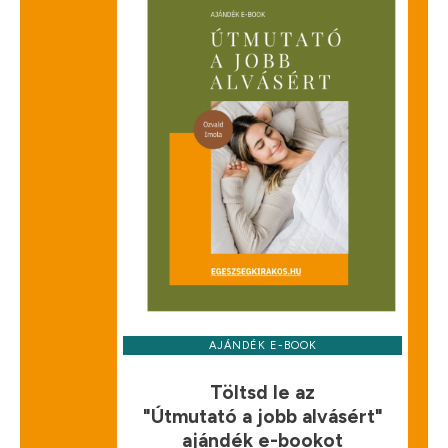
AJÁNDÉK E-BOOK
Töltsd le az
"Útmutató a jobb alvásért"
ajándék e-bookot