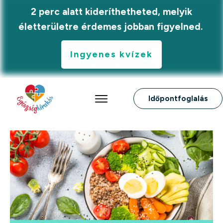
2 perc alatt kideríthetheted, melyik
életterületre érdemes jobban figyelned.
Ingyenes kvízek
Időpontfoglalás