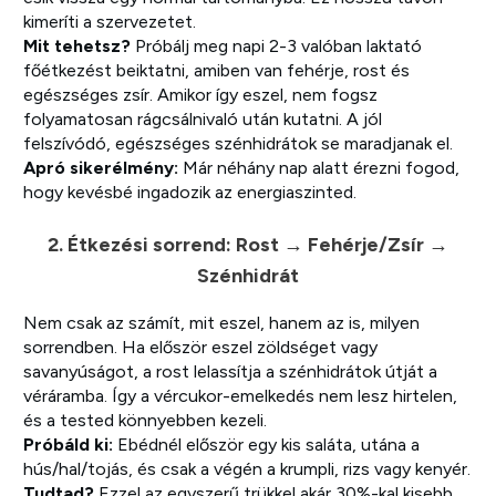
kimeríti a szervezetet.
Mit tehetsz?
Próbálj meg napi 2-3 valóban laktató
főétkezést beiktatni, amiben van fehérje, rost és
egészséges zsír. Amikor így eszel, nem fogsz
folyamatosan rágcsálnivaló után kutatni. A jól
felszívódó, egészséges szénhidrátok se maradjanak el.
Apró sikerélmény:
Már néhány nap alatt érezni fogod,
hogy kevésbé ingadozik az energiaszinted.
2. Étkezési sorrend: Rost → Fehérje/Zsír →
Szénhidrát
Nem csak az számít, mit eszel, hanem az is, milyen
sorrendben. Ha először eszel zöldséget vagy
savanyúságot, a rost lelassítja a szénhidrátok útját a
véráramba. Így a vércukor-emelkedés nem lesz hirtelen,
és a tested könnyebben kezeli.
Próbáld ki:
Ebédnél először egy kis saláta, utána a
hús/hal/tojás, és csak a végén a krumpli, rizs vagy kenyér.
Tudtad?
Ezzel az egyszerű trükkel akár 30%-kal kisebb