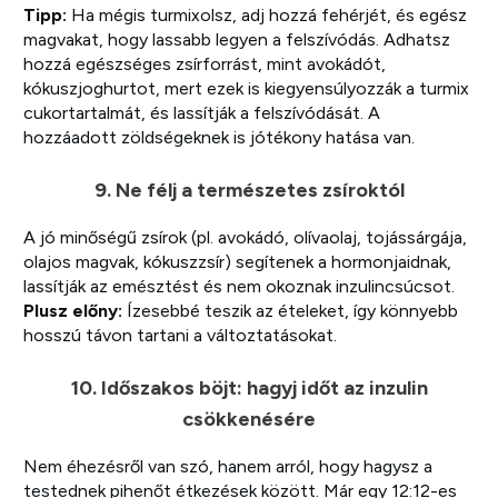
Tipp:
Ha mégis turmixolsz, adj hozzá fehérjét, és egész
magvakat, hogy lassabb legyen a felszívódás. Adhatsz
hozzá egészséges zsírforrást, mint avokádót,
kókuszjoghurtot, mert ezek is kiegyensúlyozzák a turmix
cukortartalmát, és lassítják a felszívódását. A
hozzáadott zöldségeknek is jótékony hatása van.
9. Ne félj a természetes zsíroktól
A jó minőségű zsírok (pl. avokádó, olívaolaj, tojássárgája,
olajos magvak, kókuszzsír) segítenek a hormonjaidnak,
lassítják az emésztést és nem okoznak inzulincsúcsot.
Plusz előny:
Ízesebbé teszik az ételeket, így könnyebb
hosszú távon tartani a változtatásokat.
10. Időszakos böjt: hagyj időt az inzulin
csökkenésére
Nem éhezésről van szó, hanem arról, hogy hagysz a
testednek pihenőt étkezések között. Már egy 12:12-es