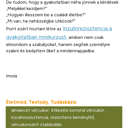
De tudom, hogy a gyakorlatban néha jönnek a kérdések:
„Melyikkel kezdjem?”
„Hogyan illesszem be a családi életbe?”
„Mi van, ha nehézségbe ütközök?”
Inzulinrezisztencia a
Pont ezért hoztam létre az
gyakorlatban minikurzust
,
amiben nem csak
elmondom a szabályokat, hanem segítek személyre
szabni és beépíteni őket a mindennapjaidba.
Imola
Életmód
Testsúly
Tudásbázis
,
,
almaecet vércukor
,
étkezési sorrend vércukor
,
inzulinrezisztencia
,
rezisztens keményítő
,
vércukorszint stabilizálás