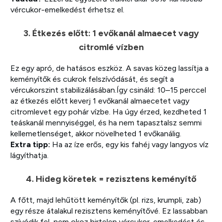
vércukor-emelkedést érhetsz el.
3. Étkezés előtt: 1 evőkanál almaecet vagy
citromlé vízben
Ez egy apró, de hatásos eszköz. A savas közeg lassítja a
keményítők és cukrok felszívódását, és segít a
vércukorszint stabilizálásában.Így csináld: 10–15 perccel
az étkezés előtt keverj 1 evőkanál almaecetet vagy
citromlevet egy pohár vízbe. Ha úgy érzed, kezdheted 1
teáskanál mennyiséggel, és ha nem tapasztalsz semmi
kellemetlenséget, akkor növelheted 1 evőkanálig.
Extra tipp:
Ha az íze erős, egy kis fahéj vagy langyos víz
lágyíthatja.
4. Hideg köretek = rezisztens keményítő
A főtt, majd lehűtött keményítők (pl. rizs, krumpli, zab)
egy része átalakul rezisztens keményítővé. Ez lassabban
szívódik fel, nem okoz hirtelen vércukor-emelkedést és