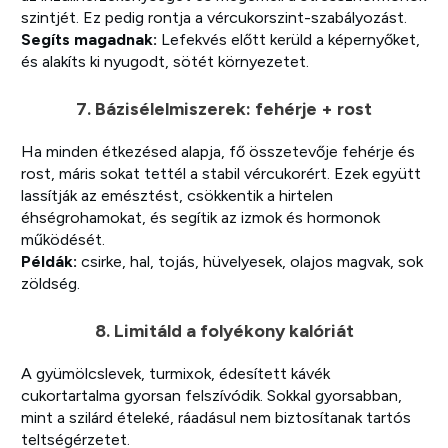
szintjét. Ez pedig rontja a vércukorszint-szabályozást.
Segíts magadnak:
Lefekvés előtt kerüld a képernyőket,
és alakíts ki nyugodt, sötét környezetet.
7. Bázisélelmiszerek: fehérje + rost
Ha minden étkezésed alapja, fő összetevője fehérje és
rost, máris sokat tettél a stabil vércukorért. Ezek együtt
lassítják az emésztést, csökkentik a hirtelen
éhségrohamokat, és segítik az izmok és hormonok
működését.
Példák:
csirke, hal, tojás, hüvelyesek, olajos magvak, sok
zöldség.
8. Limitáld a folyékony kalóriát
A gyümölcslevek, turmixok, édesített kávék
cukortartalma gyorsan felszívódik. Sokkal gyorsabban,
mint a szilárd ételeké, ráadásul nem biztosítanak tartós
teltségérzetet.