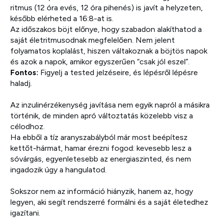
ritmus (12 óra evés, 12 óra pihenés) is javít a helyzeten,
később elérheted a 16:8-at is.
Az időszakos böjt előnye, hogy szabadon alakíthatod a
saját életritmusodnak megfelelően. Nem jelent
folyamatos koplalást, hiszen váltakoznak a böjtös napok
és azok a napok, amikor egyszerűen “csak jól eszel”.
Fontos:
Figyelj a tested jelzéseire, és lépésről lépésre
haladj.
Az inzulinérzékenység javítása nem egyik napról a másikra
történik, de minden apró változtatás közelebb visz a
célodhoz.
Ha ebből a tíz aranyszabályból már most beépítesz
kettőt-hármat, hamar érezni fogod: kevesebb lesz a
sóvárgás, egyenletesebb az energiaszinted, és nem
ingadozik úgy a hangulatod.
Sokszor nem az információ hiányzik, hanem az, hogy
legyen, aki segít rendszerré formálni és a saját életedhez
igazítani.