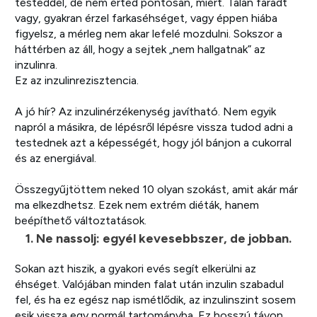
testeddel, de nem érted pontosan, miért. Talán fáradt
vagy, gyakran érzel farkaséhséget, vagy éppen hiába
figyelsz, a mérleg nem akar lefelé mozdulni. Sokszor a
háttérben az áll, hogy a sejtek „nem hallgatnak” az
inzulinra.
Ez az inzulinrezisztencia.
A jó hír? Az inzulinérzékenység javítható. Nem egyik
napról a másikra, de lépésről lépésre vissza tudod adni a
testednek azt a képességét, hogy jól bánjon a cukorral
és az energiával.
Összegyűjtöttem neked 10 olyan szokást, amit akár már
ma elkezdhetsz. Ezek nem extrém diéták, hanem
beépíthető változtatások.
1. Ne nassolj: egyél kevesebbszer, de jobban.
Sokan azt hiszik, a gyakori evés segít elkerülni az
éhséget. Valójában minden falat után inzulin szabadul
fel, és ha ez egész nap ismétlődik, az inzulinszint sosem
esik vissza egy normál tartományba. Ez hosszú távon