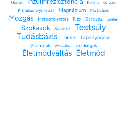
Inzulinrezisztencia
Glutén
Kalória
Kortizol
Magnézium
Krónikus Gyulladás
Motiváció
Mozgás
Stressz
Méregtelenítés
Rizs
Szelén
Testsúly
Szokások
Sütőtök
Tudásbázis
Tápanyagdús
Turmix
Vitaminok
Vércukor
Zöldségek
Életmódváltás
Életmód