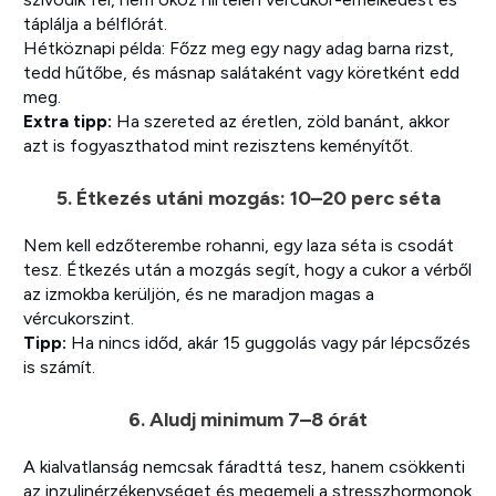
táplálja a bélflórát.
Hétköznapi példa: Főzz meg egy nagy adag barna rizst,
tedd hűtőbe, és másnap salátaként vagy köretként edd
meg.
Extra tipp:
Ha szereted az éretlen, zöld banánt, akkor
azt is fogyaszthatod mint rezisztens keményítőt.
5. Étkezés utáni mozgás: 10–20 perc séta
Nem kell edzőterembe rohanni, egy laza séta is csodát
tesz. Étkezés után a mozgás segít, hogy a cukor a vérből
az izmokba kerüljön, és ne maradjon magas a
vércukorszint.
Tipp:
Ha nincs időd, akár 15 guggolás vagy pár lépcsőzés
is számít.
6. Aludj minimum 7–8 órát
A kialvatlanság nemcsak fáradttá tesz, hanem csökkenti
az inzulinérzékenységet és megemeli a stresszhormonok