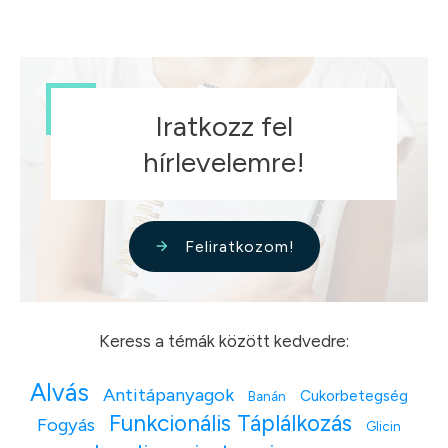
Iratkozz fel
hírlevelemre!
Feliratkozom!
Keress a témák között kedvedre:
Alvás
Antitápanyagok
Cukorbetegség
Banán
Funkcionális Táplálkozás
Fogyás
Glicin