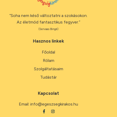
“Soha nem késő változtatni a szokásokon.
Az életmód fantasztikus fegyver.”
(Servaas Bingé)
Hasznos linkek
Főoldal
Rólam
Szolgáltatásaim
Tudástár
Kapcsolat
Email:
info@egeszsegkirakos.hu