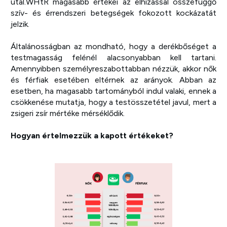
utal.WHtR magasabb értékei az elhízással összefüggő
szív- és érrendszeri betegségek fokozott kockázatát
jelzik.
Általánosságban az mondható, hogy a derékbőséget a
testmagasság felénél alacsonyabban kell tartani.
Amennyibben személyreszabottabban nézzük, akkor nők
és férfiak esetében eltérnek az arányok. Abban az
esetben, ha magasabb tartományból indul valaki, ennek a
csökkenése mutatja, hogy a testösszetétel javul, mert a
zsigeri zsír mértéke mérséklődik.
Hogyan értelmezzük a kapott értékeket?