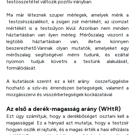
testösszetétel változik pozitív irányban.
Ma már léteznek szuper mérlegek, amelyek mérik a
testzsírszázalékot, a zsigeri zsír mértékét, az izomzat
mértékét is a testsúlyon kívül. Azonban nem minden
háztartásban van ilyen mérleg. Mérőszalag viszont a
legtöbb háztartásban van, illetve könnyen
beszerezhető.Vannak olyan mutatók, amelyeket egy
mérőszalag segítségével mérni tudunk, és ezáltal
nyomon tudjuk követni a testünk alakulását,
formálódását.
A kutatások szerint ez a két arány összefüggésbe
hozható a szív-és érrendszeri betegségek, valamint a
mozgásszervi és visszérbetegségek kockázatával.
Az első a derék-magasság arány (WHtR)
Ezt úgy számítjuk, hogy a derékbőséget osztani kell a
magassággal. Ez a hányad azt mutatja, hogy a testzsír
hogyan oszlik el rajtunk, és a magas érték a hasi elhízásra