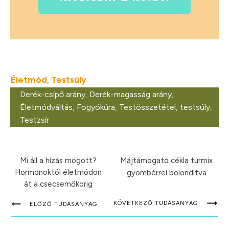
Életmód
Testsúly
,
Derék-csípő arány
,
Derék-magasság arány
,
Életmódváltás
,
Fogyókúra
,
Testösszetétel
,
testsúly
,
Testzsír
Mi áll a hízás mögött?
Májtámogató cékla turmix
Hormonoktól életmódon
gyömbérrel bolondítva
át a csecsemőkorig
KÖVETKEZŐ TUDÁSANYAG
ELŐZŐ TUDÁSANYAG