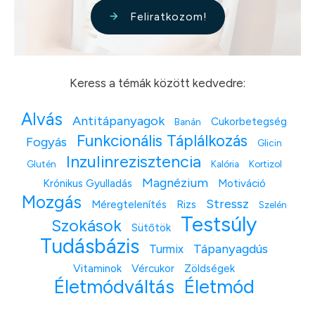
Feliratkozom!
Keress a témák között kedvedre:
Alvás
Antitápanyagok
Cukorbetegség
Banán
Funkcionális Táplálkozás
Fogyás
Glicin
Inzulinrezisztencia
Glutén
Kalória
Kortizol
Magnézium
Krónikus Gyulladás
Motiváció
Mozgás
Stressz
Méregtelenítés
Rizs
Szelén
Testsúly
Szokások
Sütőtök
Tudásbázis
Tápanyagdús
Turmix
Vitaminok
Vércukor
Zöldségek
Életmódváltás
Életmód