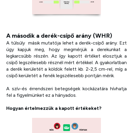
A második a derék-csípő arány (WHR)
A túlsúly másik mutatója lehet a derék-csípő arány. Ezt
úgy kapjuk meg, hogy megmérjük a derekunkat a
legkarcsúbb részén. Az így kapott értéket elosztjuk a
csípő legszélesebb résznél mért értékkel. A gyakorlatban
a derék kerületét a köldök felett kb. 2-2,5 cm-rel, míg a
csípő kerületét a fenék legszélesebb pontján mérik.
A szív-és érrendszeri betegségek kockázatára hívhatja
fel a figyelmünket ez a hányados.
Hogyan értelmezzük a kapott értékeket?