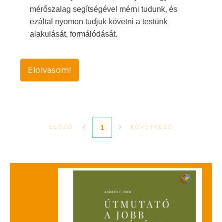
mérőszalag segítségével mérni tudunk, és
ezáltal nyomon tudjuk követni a testünk
alakulását, formálódását.
Elolvasom!
1
ELŐZŐ
KÖVETKEZŐ