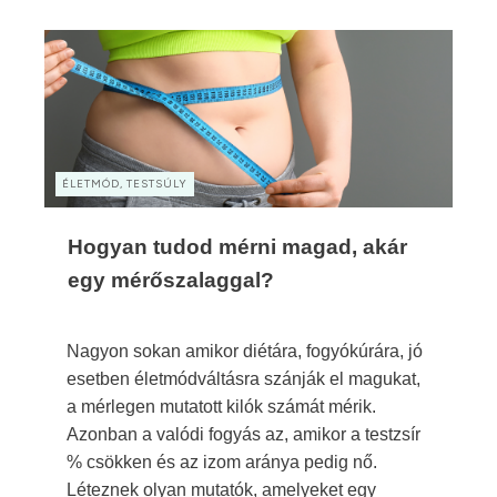
ÉLETMÓD, TESTSÚLY
Hogyan tudod mérni magad, akár
egy mérőszalaggal?
Nagyon sokan amikor diétára, fogyókúrára, jó
esetben életmódváltásra szánják el magukat,
a mérlegen mutatott kilók számát mérik.
Azonban a valódi fogyás az, amikor a testzsír
% csökken és az izom aránya pedig nő.
Léteznek olyan mutatók, amelyeket egy