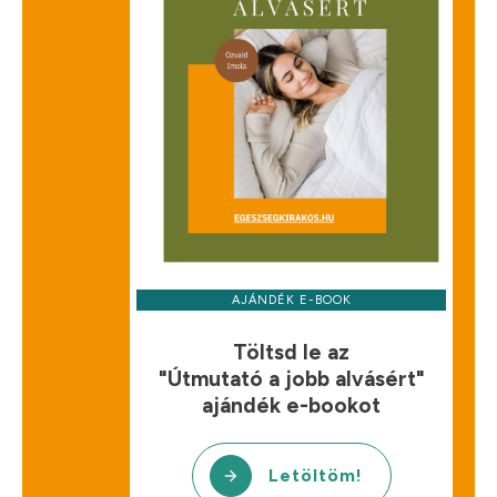
AJÁNDÉK E-BOOK
Töltsd le az
"Útmutató a jobb alvásért"
ajándék e-bookot
Letöltöm!