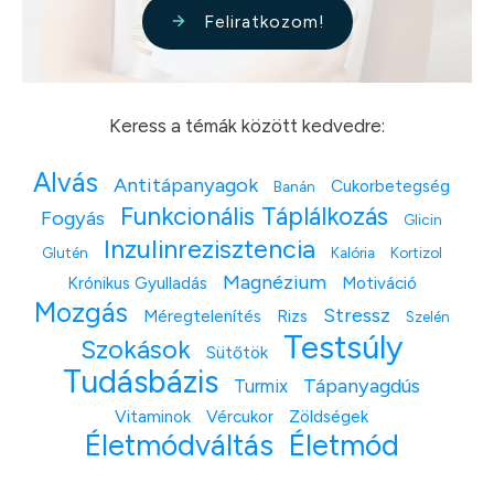
Feliratkozom!
Keress a témák között kedvedre:
Alvás
Antitápanyagok
Cukorbetegség
Banán
Funkcionális Táplálkozás
Fogyás
Glicin
Inzulinrezisztencia
Glutén
Kalória
Kortizol
Magnézium
Krónikus Gyulladás
Motiváció
Mozgás
Stressz
Méregtelenítés
Rizs
Szelén
Testsúly
Szokások
Sütőtök
Tudásbázis
Tápanyagdús
Turmix
Vitaminok
Vércukor
Zöldségek
Életmódváltás
Életmód