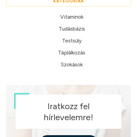
KATEGÓRIÁK
Vitaminok
Tudásbázis
Testsúly
Táplálkozás
Szokások
Iratkozz fel
hírlevelemre!