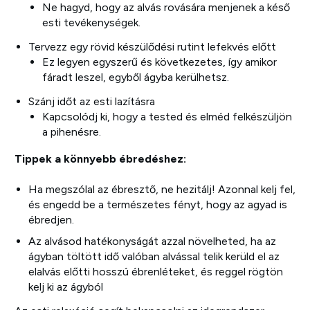
Ne hagyd, hogy az alvás rovására menjenek a késő
esti tevékenységek.
Tervezz egy rövid készülődési rutint lefekvés előtt
Ez legyen egyszerű és következetes, így amikor
fáradt leszel, egyből ágyba kerülhetsz.
Szánj időt az esti lazításra
Kapcsolódj ki, hogy a tested és elméd felkészüljön
a pihenésre.
Tippek a könnyebb ébredéshez:
Ha megszólal az ébresztő, ne hezitálj! Azonnal kelj fel,
és engedd be a természetes fényt, hogy az agyad is
ébredjen.
Az alvásod hatékonyságát azzal növelheted, ha az
ágyban töltött idő valóban alvással telik kerüld el az
elalvás előtti hosszú ébrenléteket, és reggel rögtön
kelj ki az ágyból