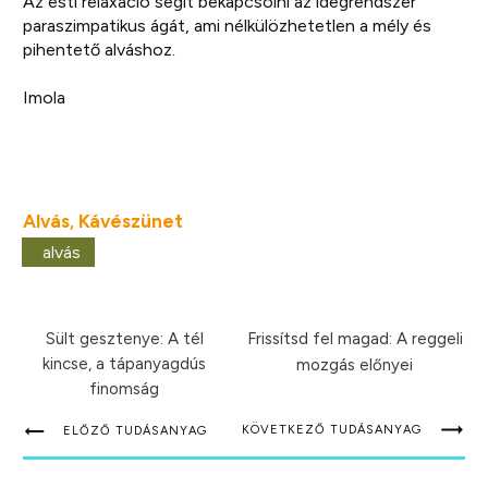
Az esti relaxáció segít bekapcsolni az idegrendszer
paraszimpatikus ágát, ami nélkülözhetetlen a mély és
pihentető alváshoz.
Imola
Alvás
Kávészünet
,
alvás
Sült gesztenye: A tél
Frissítsd fel magad: A reggeli
kincse, a tápanyagdús
mozgás előnyei
finomság
KÖVETKEZŐ TUDÁSANYAG
ELŐZŐ TUDÁSANYAG