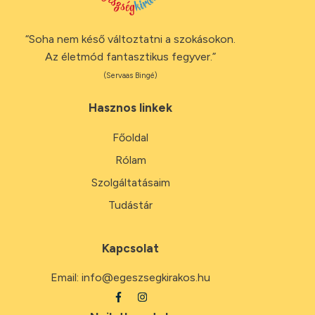
“Soha nem késő változtatni a szokásokon.
Az életmód fantasztikus fegyver.”
(Servaas Bingé)
Hasznos linkek
Főoldal
Rólam
Szolgáltatásaim
Tudástár
Kapcsolat
Email:
info@egeszsegkirakos.hu