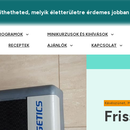
eríthetheted, melyik életterületre érdemes jobban
ROGRAMOK
MINIKURZUSOK ÉS KIHÍVÁSOK
RECEPTEK
AJÁNLÓK
KAPCSOLAT
Kávészünet
,
Fris