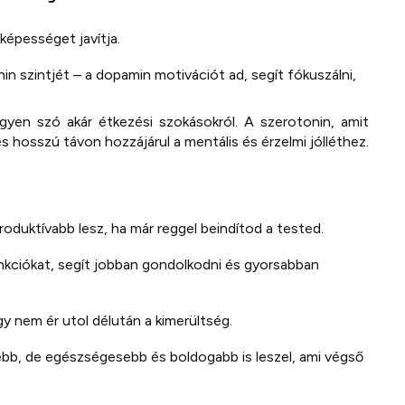
képességet javítja.
n szintjét – a dopamin motivációt ad, segít fókuszálni,
yen szó akár étkezési szokásokról. A szerotonin, amit
s hosszú távon hozzájárul a mentális és érzelmi jólléthez.
duktívabb lesz, ha már reggel beindítod a tested.
unkciókat, segít jobban gondolkodni és gyorsabban
gy nem ér utol délután a kimerültség.
bb, de egészségesebb és boldogabb is leszel, ami végső