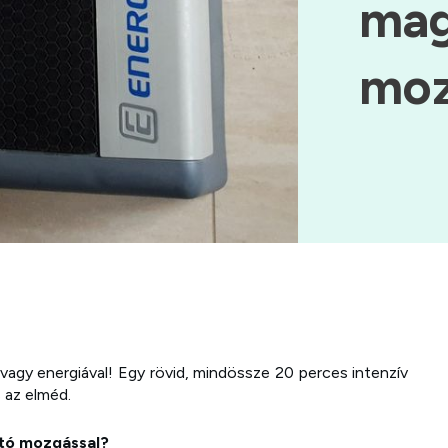
mag
moz
e vagy energiával! Egy rövid, mindössze 20 perces intenzív
 az elméd.
ztó mozgással?