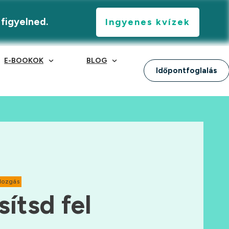
 figyelned.
Ingyenes kvízek
E-BOOKOK
BLOG
Időpontfoglalás
Mozgás
sítsd fel