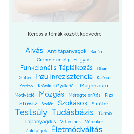
Keress a témák között kedvedre:
Alvás
Antitápanyagok
Banán
Fogyás
Cukorbetegség
Funkcionális Táplálkozás
Glicin
Inzulinrezisztencia
Glutén
Kalória
Magnézium
Krónikus Gyulladás
Kortizol
Mozgás
Motiváció
Méregtelenítés
Rizs
Szokások
Stressz
Sütőtök
Szelén
Testsúly
Tudásbázis
Turmix
Tápanyagdús
Vitaminok
Vércukor
Életmódváltás
Zöldségek