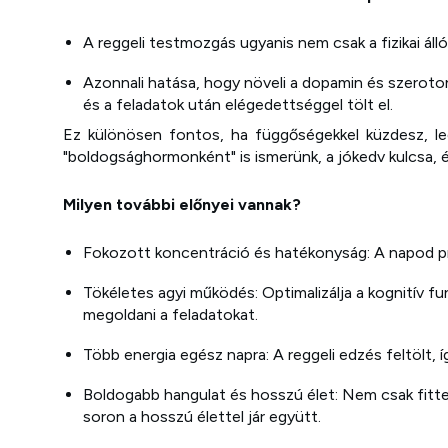
A reggeli testmozgás ugyanis nem csak a fizikai álló
Azonnali hatása, hogy növeli a dopamin és szerotoni
és a feladatok után elégedettséggel tölt el.
Ez különösen fontos, ha függőségekkel küzdesz, leg
"boldogsághormonként" is ismerünk, a jókedv kulcsa, é
Milyen további előnyei vannak?
Fokozott koncentráció és hatékonyság: A napod pro
Tökéletes agyi működés: Optimalizálja a kognitív f
megoldani a feladatokat.
Több energia egész napra: A reggeli edzés feltölt, í
Boldogabb hangulat és hosszú élet: Nem csak fitte
soron a hosszú élettel jár együtt.