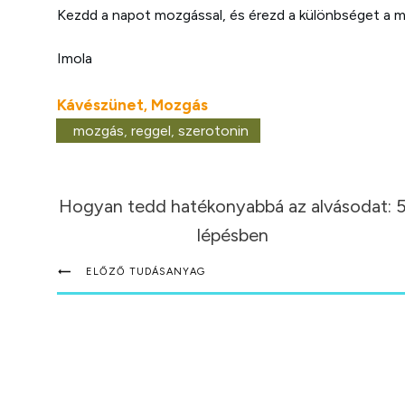
Kezdd a napot mozgással, és érezd a különbséget a m
Imola
Kávészünet
Mozgás
,
mozgás
,
reggel
,
szerotonin
Hogyan tedd hatékonyabbá az alvásodat: 
lépésben
ELŐZŐ TUDÁSANYAG