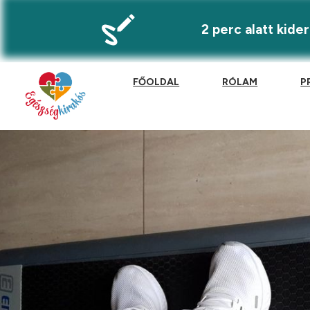
2 perc alatt kid
FŐOLDAL
RÓLAM
P