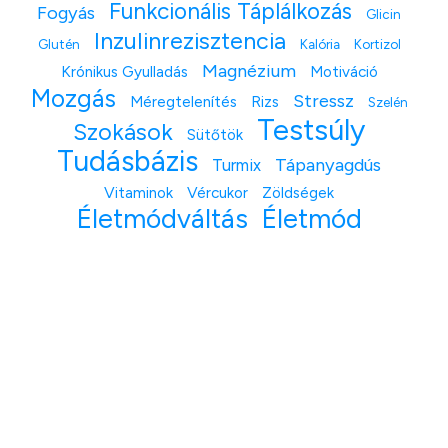
Funkcionális Táplálkozás
Fogyás
Glicin
Inzulinrezisztencia
Glutén
Kalória
Kortizol
Magnézium
Krónikus Gyulladás
Motiváció
Mozgás
Stressz
Méregtelenítés
Rizs
Szelén
Testsúly
Szokások
Sütőtök
Tudásbázis
Tápanyagdús
Turmix
Vitaminok
Vércukor
Zöldségek
Életmódváltás
Életmód