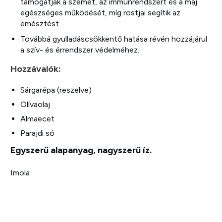
támogatják a szemet, az immunrendszert és a máj
egészséges működését, míg rostjai segítik az
emésztést.
️Továbbá gyulladáscsökkentő hatása révén hozzájárul
a szív- és érrendszer védelméhez.
Hozzávalók:
Sárgarépa (reszelve)
Olívaolaj
Almaecet
Parajdi só
Egyszerű alapanyag, nagyszerű íz.
Imola