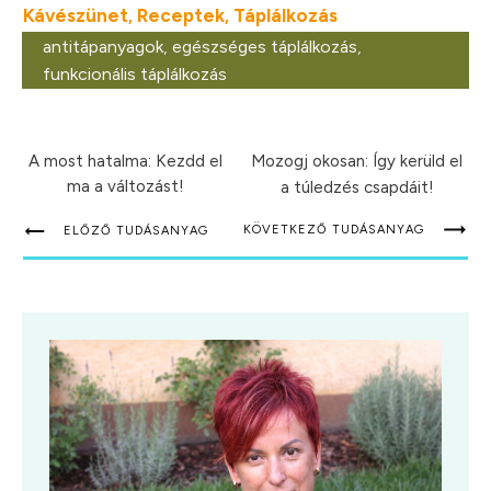
Kávészünet
Receptek
Táplálkozás
,
,
antitápanyagok
,
egészséges táplálkozás
,
funkcionális táplálkozás
A most hatalma: Kezdd el
Mozogj okosan: Így kerüld el
ma a változást!
a túledzés csapdáit!
KÖVETKEZŐ TUDÁSANYAG
ELŐZŐ TUDÁSANYAG