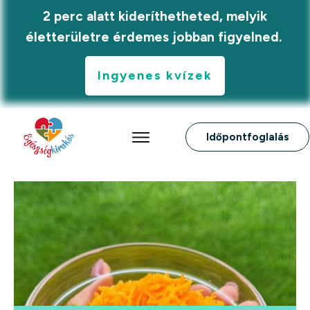
2 perc alatt kideríthetheted, melyik
életterületre érdemes jobban figyelned.
Ingyenes kvízek
Időpontfoglalás