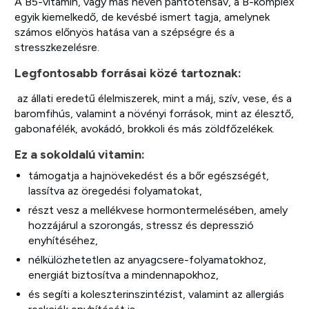
A B5-vitamin, vagy más néven pantoténsav, a B-komplex
egyik kiemelkedő, de kevésbé ismert tagja, amelynek
számos előnyös hatása van a szépségre és a
stresszkezelésre.
Legfontosabb forrásai közé tartoznak:
az állati eredetű élelmiszerek, mint a máj, szív, vese, és a
baromfihús, valamint a növényi források, mint az élesztő,
gabonafélék, avokádó, brokkoli és más zöldfőzelékek.
Ez a sokoldalú vitamin:
támogatja a hajnövekedést és a bőr egészségét,
lassítva az öregedési folyamatokat,
részt vesz a mellékvese hormontermelésében, amely
hozzájárul a szorongás, stressz és depresszió
enyhítéséhez,
nélkülözhetetlen az anyagcsere-folyamatokhoz,
energiát biztosítva a mindennapokhoz,
és segíti a koleszterinszintézist, valamint az allergiás