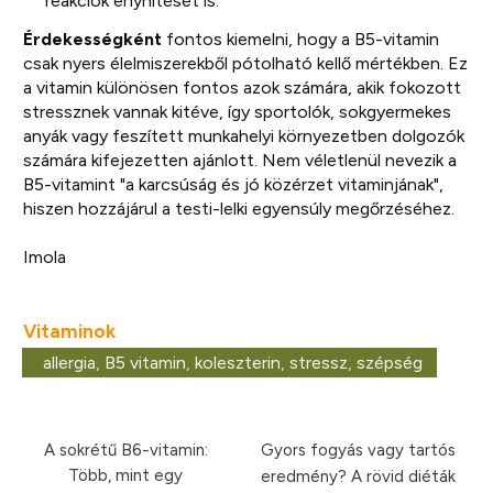
reakciók enyhítését is.
Érdekességként
fontos kiemelni, hogy a B5-vitamin
csak nyers élelmiszerekből pótolható kellő mértékben. Ez
a vitamin különösen fontos azok számára, akik fokozott
stressznek vannak kitéve, így sportolók, sokgyermekes
anyák vagy feszített munkahelyi környezetben dolgozók
számára kifejezetten ajánlott. Nem véletlenül nevezik a
B5-vitamint "a karcsúság és jó közérzet vitaminjának",
hiszen hozzájárul a testi-lelki egyensúly megőrzéséhez.
Imola
Vitaminok
allergia
,
B5 vitamin
,
koleszterin
,
stressz
,
szépség
A sokrétű B6-vitamin:
Gyors fogyás vagy tartós
Több, mint egy
eredmény? A rövid diéták