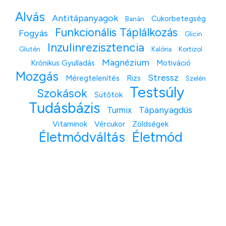
Alvás
Antitápanyagok
Cukorbetegség
Banán
Funkcionális Táplálkozás
Fogyás
Glicin
Inzulinrezisztencia
Glutén
Kalória
Kortizol
Magnézium
Krónikus Gyulladás
Motiváció
Mozgás
Stressz
Méregtelenítés
Rizs
Szelén
Testsúly
Szokások
Sütőtök
Tudásbázis
Tápanyagdús
Turmix
Vitaminok
Vércukor
Zöldségek
Életmódváltás
Életmód