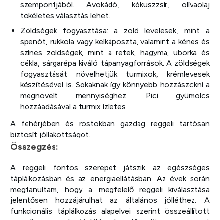
szempontjából. Avokádó, kókuszzsír, olívaolaj
tökéletes választás lehet.
Zöldségek fogyasztása
: a zöld levelesek, mint a
spenót, rukkola vagy kelkáposzta, valamint a kénes és
színes zöldségek, mint a retek, hagyma, uborka és
cékla, sárgarépa kiváló tápanyagforrások. A zöldségek
fogyasztását növelhetjük turmixok, krémlevesek
készítésével is. Sokaknak így könnyebb hozzászokni a
megnövelt mennyiséghez. Pici gyümölcs
hozzáadásával a turmix ízletes
A fehérjében és rostokban gazdag reggeli tartósan
biztosít jóllakottságot.
Összegzés:
A reggeli fontos szerepet játszik az egészséges
táplálkozásban és az energiaellátásban. Az évek során
megtanultam, hogy a megfelelő reggeli kiválasztása
jelentősen hozzájárulhat az általános jólléthez. A
funkcionális táplálkozás alapelvei szerint összeállított