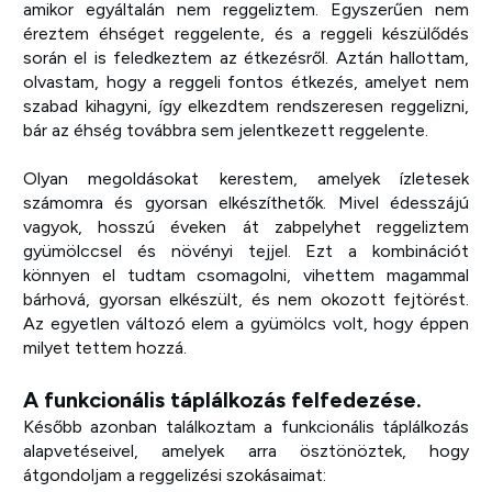
amikor egyáltalán nem reggeliztem. Egyszerűen nem
éreztem éhséget reggelente, és a reggeli készülődés
során el is feledkeztem az étkezésről. Aztán hallottam,
olvastam, hogy a reggeli fontos étkezés, amelyet nem
szabad kihagyni, így elkezdtem rendszeresen reggelizni,
bár az éhség továbbra sem jelentkezett reggelente.
Olyan megoldásokat kerestem, amelyek ízletesek
számomra és gyorsan elkészíthetők. Mivel édesszájú
vagyok, hosszú éveken át zabpelyhet reggeliztem
gyümölccsel és növényi tejjel. Ezt a kombinációt
könnyen el tudtam csomagolni, vihettem magammal
bárhová, gyorsan elkészült, és nem okozott fejtörést.
Az egyetlen változó elem a gyümölcs volt, hogy éppen
milyet tettem hozzá.
A funkcionális táplálkozás felfedezése.
Később azonban találkoztam a funkcionális táplálkozás
alapvetéseivel, amelyek arra ösztönöztek, hogy
átgondoljam a reggelizési szokásaimat: