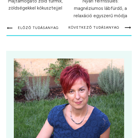
Májtámogató zöld turmix,
Nyári felfrissülés:
zöldségekkel kókusztejjel
magnéziumos lábfürdő, a
relaxáció egyszerű módja
KÖVETKEZŐ TUDÁSANYAG
ELŐZŐ TUDÁSANYAG