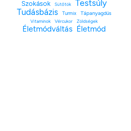
Testsúly
Szokások
Sütőtök
Tudásbázis
Tápanyagdús
Turmix
Vitaminok
Vércukor
Zöldségek
Életmódváltás
Életmód