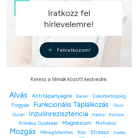
Iratkozz fel
hírlevelemre!
Feliratkozom!
Keress a témák között kedvedre:
Alvás
Antitápanyagok
Cukorbetegség
Banán
Funkcionális Táplálkozás
Fogyás
Glicin
Inzulinrezisztencia
Glutén
Kalória
Kortizol
Magnézium
Krónikus Gyulladás
Motiváció
Mozgás
Stressz
Méregtelenítés
Rizs
Szelén