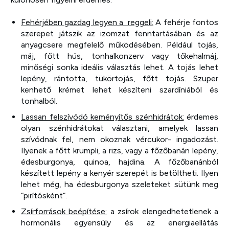
Fehérjében gazdag legyen a reggeli:
A fehérje fontos
szerepet játszik az izomzat fenntartásában és az
anyagcsere megfelelő működésében. Például tojás,
máj, főtt hús, tonhalkonzerv vagy tőkehalmáj,
minőségi sonka ideális választás lehet. A tojás lehet
lepény, rántotta, tükörtojás, főtt tojás. Szuper
kenhető krémet lehet készíteni szardíniából és
tonhalból.
Lassan felszívódó keményítős szénhidrátok:
érdemes
olyan szénhidrátokat választani, amelyek lassan
szívódnak fel, nem okoznak vércukor- ingadozást.
Ilyenek a főtt krumpli, a rizs, vagy a főzőbanán lepény,
édesburgonya, quinoa, hajdina. A főzőbanánból
készített lepény a kenyér szerepét is betöltheti. Ilyen
lehet még, ha édesburgonya szeleteket sütünk meg
“pirítósként”.
Zsírforrások beépítése:
a zsírok elengedhetetlenek a
hormonális egyensúly és az energiaellátás