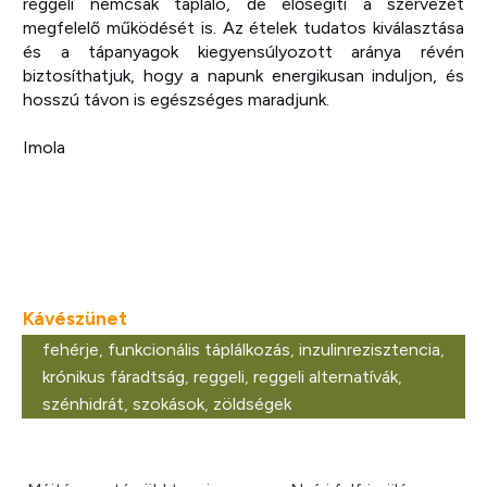
reggeli nemcsak tápláló, de elősegíti a szervezet
megfelelő működését is. Az ételek tudatos kiválasztása
és a tápanyagok kiegyensúlyozott aránya révén
biztosíthatjuk, hogy a napunk energikusan induljon, és
hosszú távon is egészséges maradjunk.
Imola
Kávészünet
fehérje
,
funkcionális táplálkozás
,
inzulinrezisztencia
,
krónikus fáradtság
,
reggeli
,
reggeli alternatívák
,
szénhidrát
,
szokások
,
zöldségek