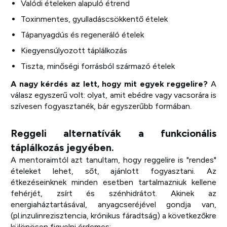
Valódi ételeken alapuló étrend
Toxinmentes, gyulladáscsökkentő ételek
Tápanyagdús és regeneráló ételek
Kiegyensúlyozott táplálkozás
Tiszta, minőségi forrásból származó ételek
A nagy kérdés az lett, hogy mit egyek reggelire?
A
válasz egyszerű volt: olyat, amit ebédre vagy vacsorára is
szívesen fogyasztanék, bár egyszerűbb formában.
Reggeli alternatívák a funkcionális
táplálkozás jegyében.
A mentoraimtól azt tanultam, hogy reggelire is "rendes"
ételeket lehet, sőt, ajánlott fogyasztani. Az
étkezéseinknek minden esetben tartalmazniuk kellene
fehérjét, zsírt és szénhidrátot. Akinek az
energiaháztartásával, anyagcseréjével gondja van,
(pl.inzulinrezisztencia, krónikus fáradtság) a következőkre
különösen figyelni érdemes: