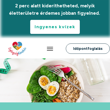
2 perc alatt kideríthetheted, melyik
életterületre érdemes jobban figyelned.
Ingyenes kvízek
Időpontfoglalás