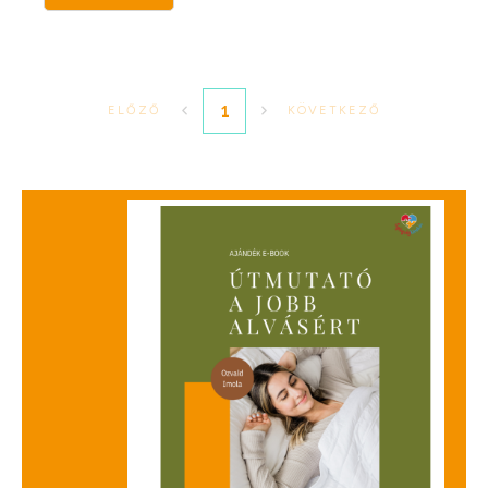
1
ELŐZŐ
KÖVETKEZŐ