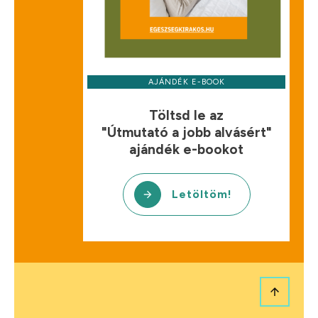
AJÁNDÉK E-BOOK
Töltsd le az
"Útmutató a jobb alvásért"
ajándék e-bookot
Letöltöm!