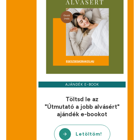
AJÁNDÉK E-BOOK
Töltsd le az
"Útmutató a jobb alvásért"
ajándék e-bookot
Letöltöm!