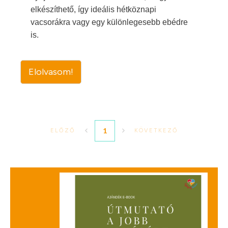
elkészíthető, így ideális hétköznapi
vacsorákra vagy egy különlegesebb ebédre
is.
Elolvasom!
1
ELŐZŐ
KÖVETKEZŐ