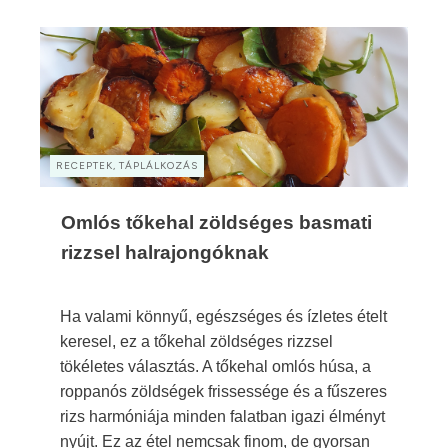
RECEPTEK, TÁPLÁLKOZÁS
Omlós tőkehal zöldséges basmati
rizzsel halrajongóknak
Ha valami könnyű, egészséges és ízletes ételt
keresel, ez a tőkehal zöldséges rizzsel
tökéletes választás. A tőkehal omlós húsa, a
roppanós zöldségek frissessége és a fűszeres
rizs harmóniája minden falatban igazi élményt
nyújt. Ez az étel nemcsak finom, de gyorsan