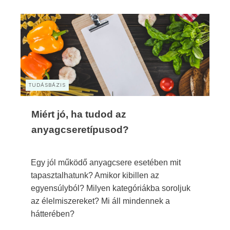
TUDÁSBÁZIS
Miért jó, ha tudod az
anyagcseretípusod?
Egy jól működő anyagcsere esetében mit
tapasztalhatunk? Amikor kibillen az
egyensúlyból? Milyen kategóriákba soroljuk
az élelmiszereket? Mi áll mindennek a
hátterében?