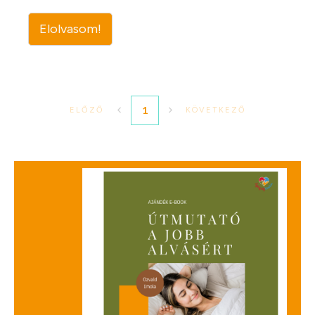
Elolvasom!
1
ELŐZŐ
KÖVETKEZŐ