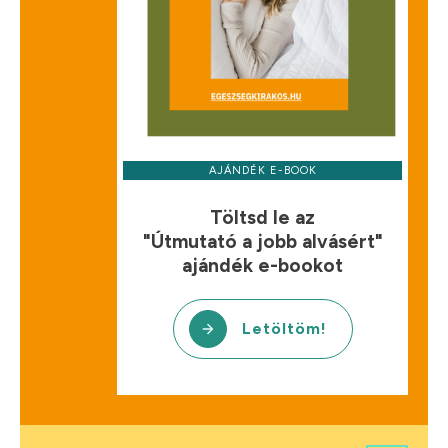
AJÁNDÉK E-BOOK
Töltsd le az
"Útmutató a jobb alvásért"
ajándék e-bookot
Letöltöm!