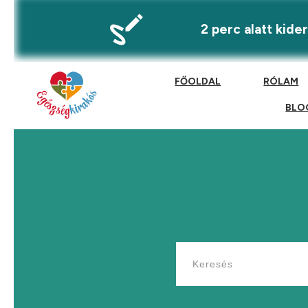
2 perc alatt kid
FŐOLDAL
RÓLAM
BLO