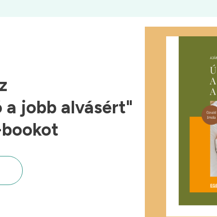
z
a jobb alvásért"
-bookot