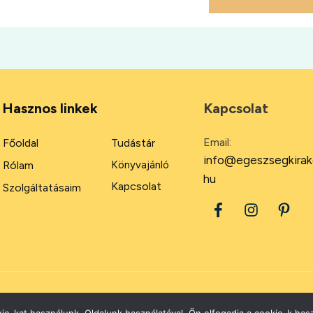
Hasznos linkek
Kapcsolat
Email:
Főoldal
Tudástár
info@egeszsegkirak
Rólam
Könyvajánló
hu
Kapcsolat
Szolgáltatásaim
2026
Minden jog fenntartva.