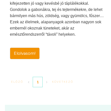
kifejezetten jó vagy kevésbé jó táplálékokkal.
Gondolok a gabonákra, tej és tejtermékekre, de lehet
bármilyen más hús, zöldség, vagy gyümölcs, fűszer…
Ezek az élelmek, alapanyagok azonban nagyon sok
embernél okoznak tüneteket, akár az
emésztőrendszerről “távoli” helyeken.
Elolvasom!
1
ELŐZŐ
KÖVETKEZŐ