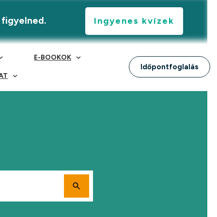
 figyelned.
Ingyenes kvízek
E-BOOKOK
Időpontfoglalás
AT