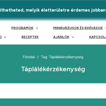
eríthetheted, melyik életterületre érdemes jobban
PROGRAMOK
MINIKURZUSOK ÉS KIHÍVÁSOK
G
RECEPTEK
AJÁNLÓK
KAPCSOL
Főoldal
/
Tag: Táplálékérzékenység
Táplálékérzékenység