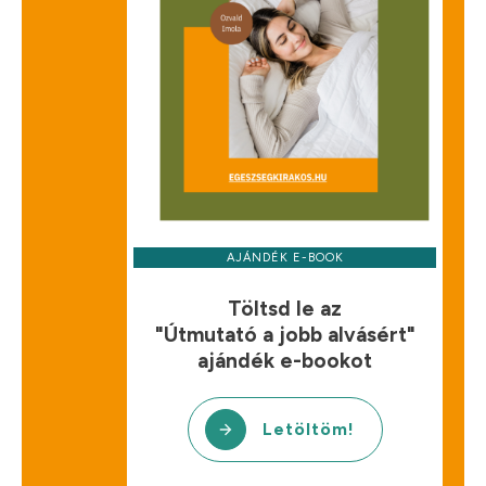
AJÁNDÉK E-BOOK
Töltsd le az
"Útmutató a jobb alvásért"
ajándék e-bookot
Letöltöm!