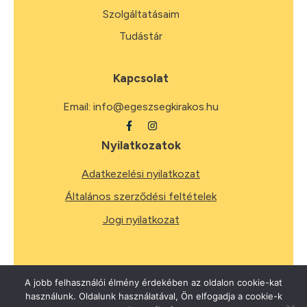
Szolgáltatásaim
Tudástár
Kapcsolat
Email:
info@egeszsegkirakos.hu
Nyilatkozatok
Adatkezelési nyilatkozat
Általános szerződési feltételek
Jogi nyilatkozat
A jobb felhasználói élmény érdekében az oldalon cookie-kat
használunk. Oldalunk használatával, Ön elfogadja a cookie-k
2026
Minden jog fenntartva.