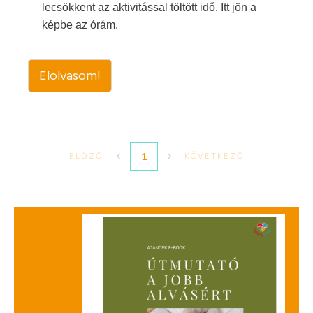
lecsökkent az aktivitással töltött idő. Itt jön a
képbe az órám.
Elolvasom!
1
ELŐZŐ
KÖVETKEZŐ