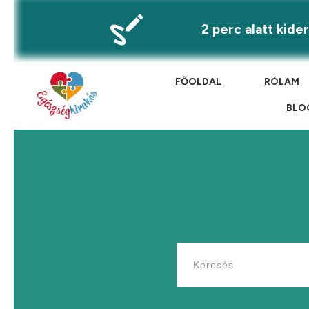
2 perc alatt kid
FŐOLDAL
RÓLAM
BLO