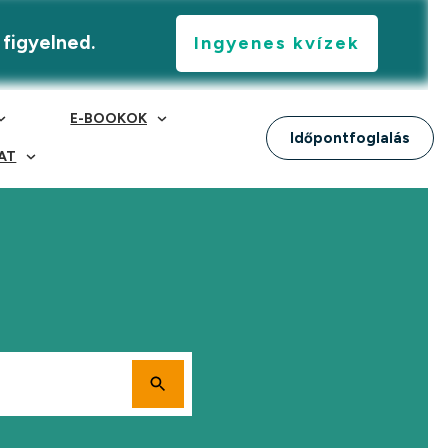
 figyelned.
Ingyenes kvízek
E-BOOKOK
Időpontfoglalás
AT