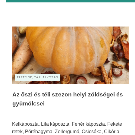
ÉLETMÓD, TÁPLÁLKOZÁS
Az őszi és téli szezon helyi zöldségei és
gyümölcsei
Kelkáposzta, Lila káposzta, Fehér káposzta, Fekete
retek, Póréhagyma, Zellergumó, Csicsóka, Cikória,