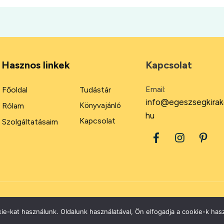
Hasznos linkek
Kapcsolat
Email:
Főoldal
Tudástár
info@egeszsegkirak
Rólam
Könyvajánló
hu
Kapcsolat
Szolgáltatásaim
2026
Minden jog fenntartva.
ie-kat használunk. Oldalunk használatával, Ön elfogadja a cookie-k hasz