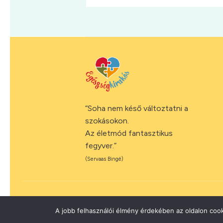
“Soha nem késő változtatni a
szokásokon.
Az életmód fantasztikus
fegyver.”
(Servaas Bingé)
A jobb felhasználói élmény érdekében az oldalon cook