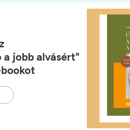
z
a jobb alvásért"
-bookot