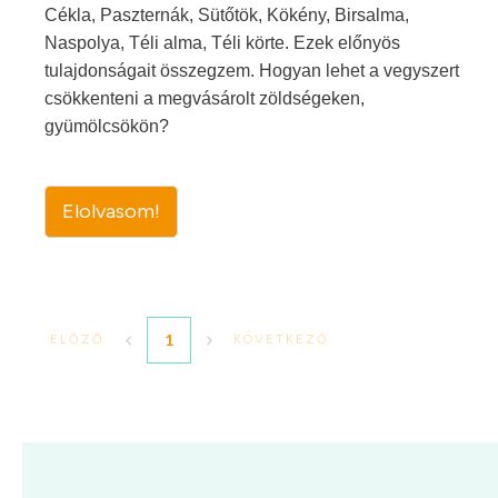
Cékla, Paszternák, Sütőtök, Kökény, Birsalma,
Naspolya, Téli alma, Téli körte. Ezek előnyös
tulajdonságait összegzem. Hogyan lehet a vegyszert
csökkenteni a megvásárolt zöldségeken,
gyümölcsökön?
Elolvasom!
1
ELŐZŐ
KÖVETKEZŐ