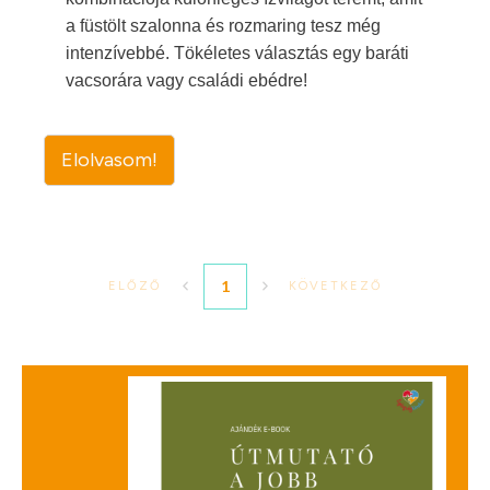
a füstölt szalonna és rozmaring tesz még
intenzívebbé. Tökéletes választás egy baráti
vacsorára vagy családi ebédre!
Elolvasom!
1
ELŐZŐ
KÖVETKEZŐ