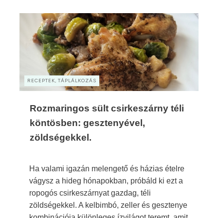
RECEPTEK, TÁPLÁLKOZÁS
Rozmaringos sült csirkeszárny téli
köntösben: gesztenyével,
zöldségekkel.
Ha valami igazán melengető és házias ételre
vágysz a hideg hónapokban, próbáld ki ezt a
ropogós csirkeszárnyat gazdag, téli
zöldségekkel. A kelbimbó, zeller és gesztenye
kombinációja különleges ízvilágot teremt, amit