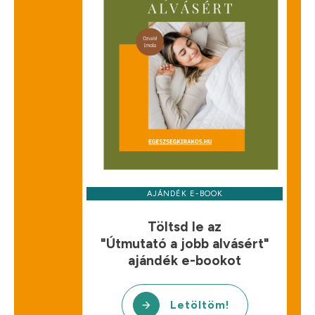
AJÁNDÉK E-BOOK
Töltsd le az
"Útmutató a jobb alvásért"
ajándék e-bookot
Letöltöm!