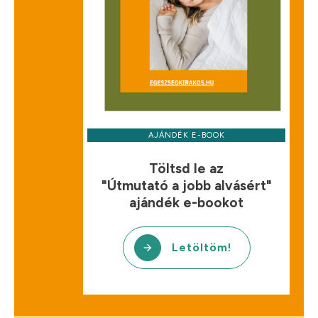
AJÁNDÉK E-BOOK
Töltsd le az
"Útmutató a jobb alvásért"
ajándék e-bookot
Letöltöm!