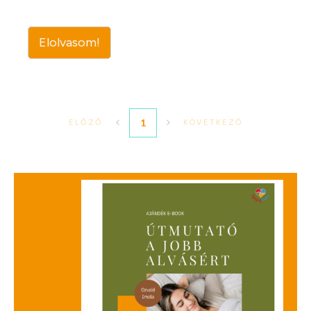
Elolvasom!
1
ELŐZŐ
KÖVETKEZŐ