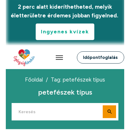
2 perc alatt kideríthetheted, melyik
életterületre érdemes jobban figyelned.
Ingyenes kvízek
Időpontfoglalás
Főoldal
/
Tag: petefészek típus
petefészek típus