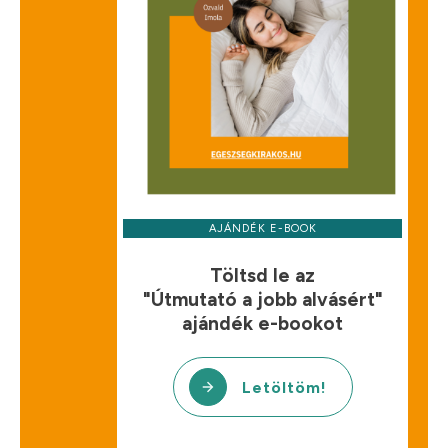
AJÁNDÉK E-BOOK
Töltsd le az
"Útmutató a jobb alvásért"
ajándék e-bookot
Letöltöm!