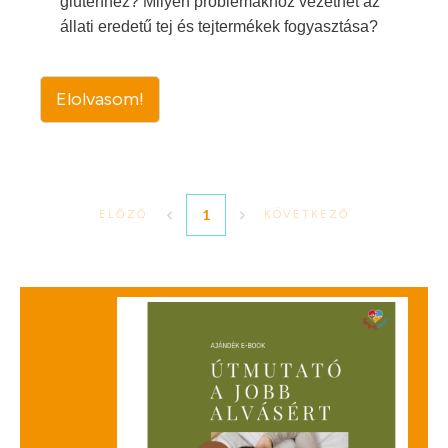
gluténhez? Milyen problémákhoz vezethet az
állati eredetű tej és tejtermékek fogyasztása?
Elolvasom!
1
ELŐZŐ
KÖVETKEZŐ