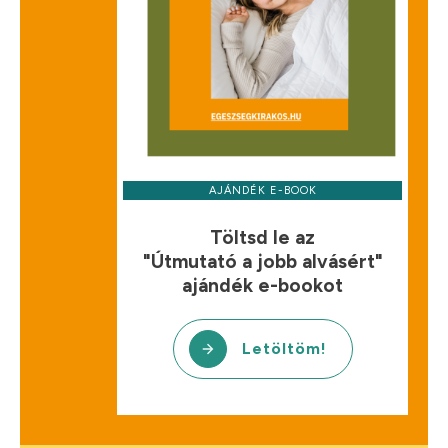
AJÁNDÉK E-BOOK
Töltsd le az
"Útmutató a jobb alvásért"
ajándék e-bookot
Letöltöm!