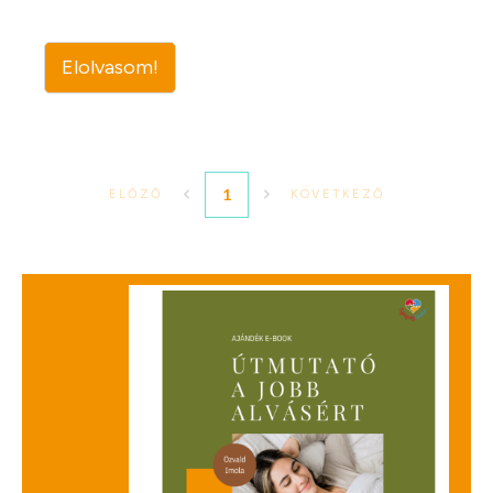
Elolvasom!
1
ELŐZŐ
KÖVETKEZŐ