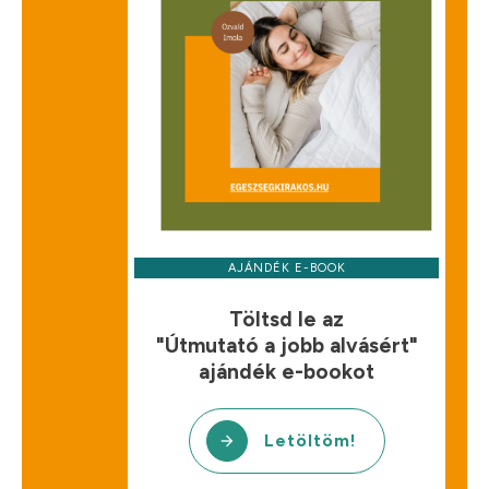
AJÁNDÉK E-BOOK
Töltsd le az
"Útmutató a jobb alvásért"
ajándék e-bookot
Letöltöm!