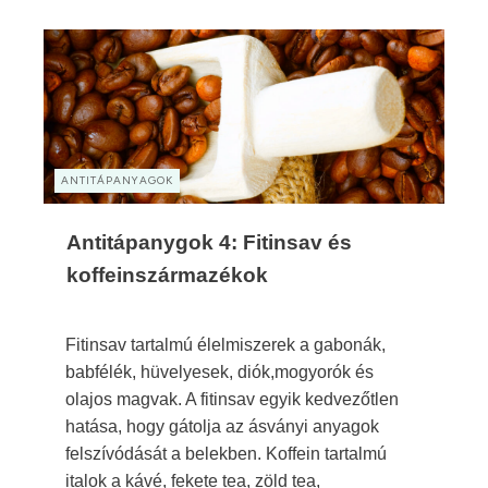
ANTITÁPANYAGOK
Antitápanygok 4: Fitinsav és
koffeinszármazékok
Fitinsav tartalmú élelmiszerek a gabonák,
babfélék, hüvelyesek, diók,mogyorók és
olajos magvak. A fitinsav egyik kedvezőtlen
hatása, hogy gátolja az ásványi anyagok
felszívódását a belekben. Koffein tartalmú
italok a kávé, fekete tea, zöld tea,