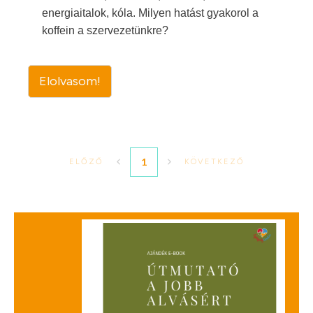
energiaitalok, kóla. Milyen hatást gyakorol a
koffein a szervezetünkre?
Elolvasom!
1
ELŐZŐ
KÖVETKEZŐ