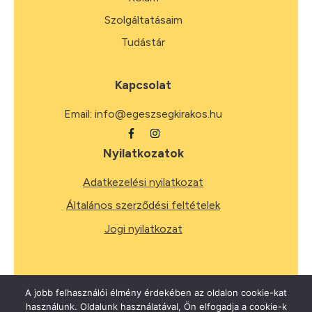
Szolgáltatásaim
Tudástár
Kapcsolat
Email:
info@egeszsegkirakos.hu
Nyilatkozatok
Adatkezelési nyilatkozat
Általános szerződési feltételek
Jogi nyilatkozat
A jobb felhasználói élmény érdekében az oldalon cookie-kat
használunk. Oldalunk használatával, Ön elfogadja a cookie-k
2026
Minden jog fenntartva.