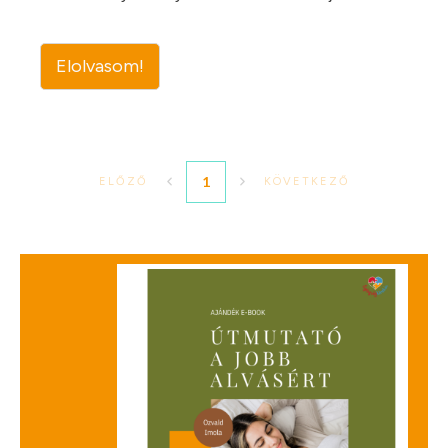
Elolvasom!
1
ELŐZŐ
KÖVETKEZŐ