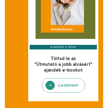
AJÁNDÉK E-BOOK
Töltsd le az
"Útmutató a jobb alvásért"
ajándék e-bookot
Letöltöm!