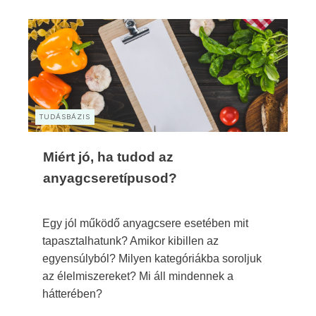
TUDÁSBÁZIS
Miért jó, ha tudod az
anyagcseretípusod?
Egy jól működő anyagcsere esetében mit
tapasztalhatunk? Amikor kibillen az
egyensúlyból? Milyen kategóriákba soroljuk
az élelmiszereket? Mi áll mindennek a
hátterében?