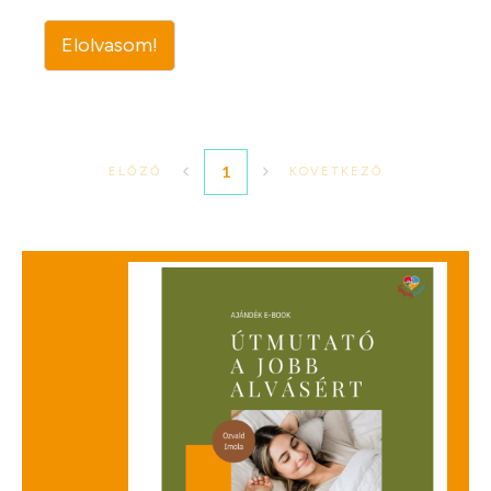
Elolvasom!
1
ELŐZŐ
KÖVETKEZŐ