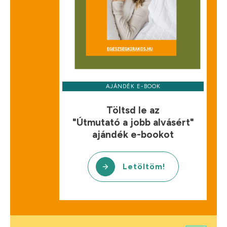
AJÁNDÉK E-BOOK
Töltsd le az
"Útmutató a jobb alvásért"
ajándék e-bookot
Letöltöm!