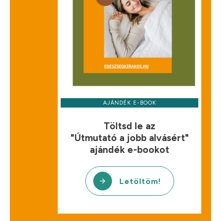
AJÁNDÉK E-BOOK
Töltsd le az
"Útmutató a jobb alvásért"
ajándék e-bookot
Letöltöm!