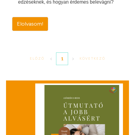
edzéseknek, és hogyan érdemes belevágni?
Elolvasom!
1
ELŐZŐ
KÖVETKEZŐ