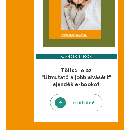
AJÁNDÉK E-BOOK
Töltsd le az
"Útmutató a jobb alvásért"
ajándék e-bookot
Letöltöm!