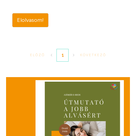
Elolvasom!
1
ELŐZŐ
KÖVETKEZŐ