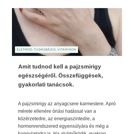
ÉLETMÓD, TUDÁSBÁZIS, VITAMINOK
Amit tudnod kell a pajzsmirigy
egészségéről. Összefüggések,
gyakorlati tanácsok.
A pajzsmirigy az anyagcsere karmestere. Apró
mérete ellenére óriási hatással van a
közérzetedre, az energiaszintedre, a
hormonrendszered egyensúlyára és még a
hangulatodra is. Ha alulműködik, gyakran