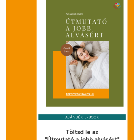
AJÁNDÉK E-BOOK
Töltsd le az
"Útmutató a jobb alvásért"