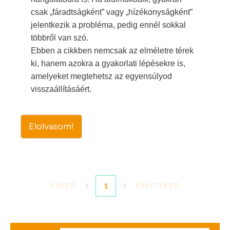
csak „fáradtságként” vagy „hízékonyságként”
jelentkezik a probléma, pedig ennél sokkal
többről van szó.
Ebben a cikkben nemcsak az elméletre térek
ki, hanem azokra a gyakorlati lépésekre is,
amelyeket megtehetsz az egyensúlyod
visszaállításáért.
Elolvasom!
1
ELŐZŐ
KÖVETKEZŐ